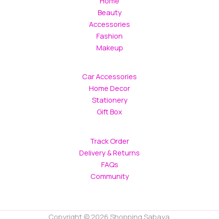
Home
product
Beauty
page
Accessories
Fashion
Makeup
Car Accessories
Home Decor
Stationery
Gift Box
Track Order
Delivery & Returns
FAQs
Community
Copyright © 2026 Shopping Sabaya