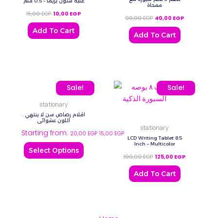
علبة سنون بريما – 0.5 ملم
ممحاة
15,00
EGP
10,00
EGP
90,00
EGP
40,00
EGP
Add To Cart
Add To Cart
This
Original price was: 190,
Current price
Sale!
Sale!
product
stationary
has
اقلام رصاص سن لا ينتهي .
multiple
اللون عشوائي
stationary
Starting from:
variants.
20,00
EGP
15,00
EGP
LCD Writing Tablet 8.5
The
Inch – Multicolor
Select Options
options
190,00
EGP
125,00
EGP
may
Add To Cart
be
chosen
on
the