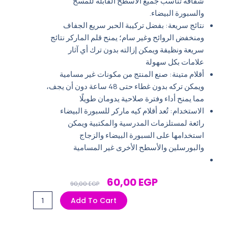
شفافة تناسب جميع الأسطح القابلة للمسح
والسبورة البيضاء.
نتائج سريعة: بفضل تركيبة الحبر سريع الجفاف
ومنخفض الروائح وغير سام؛ يمنح قلم الماركر نتائج
سريعة ونظيفة ويمكن إزالته بدون ترك أي آثار
علامات بكل سهولة
أقلام متينة: صنع المنتج من مكونات غير مسامية
ويمكن تركه بدون غطاء حتى 48 ساعة دون أن يجف،
مما يمنح أداء وفترة صلاحية يدومان طويلًا
الاستخدام: تُعد أقلام كيه ماركر للسبورة البيضاء
رائعة لمستلزمات المدرسية والمكتبية ويمكن
استخدامها على السبورة البيضاء والزجاج
والبورسلين والأسطح الأخرى غير المسامية
Original
Current
60,00
EGP
90,00
EGP
Price
Price
طقم
Add To Cart
Was:
Is:
قلم
90,00 EGP.
60,00 EGP.
سبورة