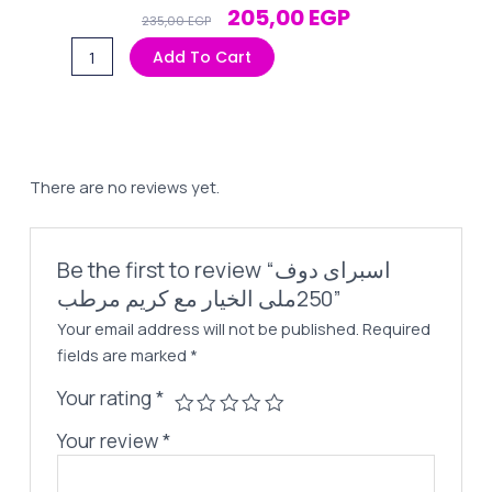
Original
Current
205,00
EGP
235,00
EGP
Price
Price
اسبراى
Add To Cart
Was:
Is:
دوف
235,00 EGP.
205,00 EGP.
250ملى
الخيار
مع
كريم
There are no reviews yet.
مرطب
quantity
Be the first to review “اسبراى دوف
250ملى الخيار مع كريم مرطب”
Your email address will not be published.
Required
fields are marked
*
Your rating
*
Your review
*