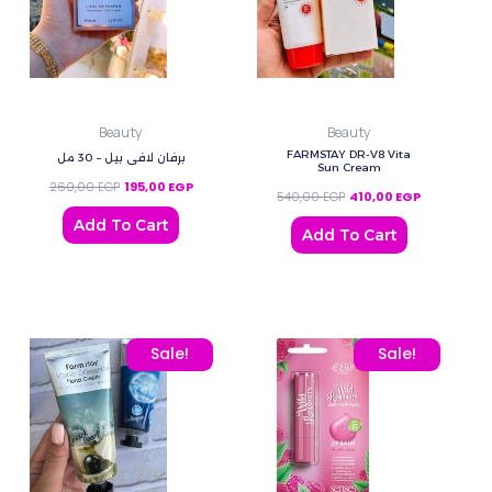
Beauty
Beauty
FARMSTAY DR-V8 Vita
برفان لافي بيل – 30 مل
Sun Cream
260,00
EGP
195,00
EGP
540,00
EGP
410,00
EGP
Add To Cart
Add To Cart
Original price was: 180,00 EGP.
Current price is: 130,00 EGP.
Original price was: 80,0
Current price
Sale!
Sale!