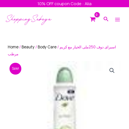
Skip
10% OFF coupon Code : Alia
to
Main
content
Search
Men
Home
/
Beauty
/
Body Care
/ اسبراى دوف 250ملى الخيار مع كريم
مرطب
Sale!