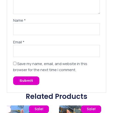
Name
*
Email
*
Save my name, email, and website in this
browser for the next time I comment.
Related Products
Original price was: 260,00 EGP.
Current price is: 195,00 EGP.
Original price was: 260
Current pric
Sale!
Sale!