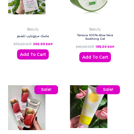
Beauty
Beauty
Teresia 100% Aloe Vera
ماسك سيروبايب للشعر
Soothing Gel
375,00
EGP
260,00
EGP
240,00
EGP
195,00
EGP
Add To Cart
Add To Cart
Original price was: 180,00 EGP.
Current price is: 130,00 EGP.
Original price was: 240,
Current pric
Sale!
Sale!