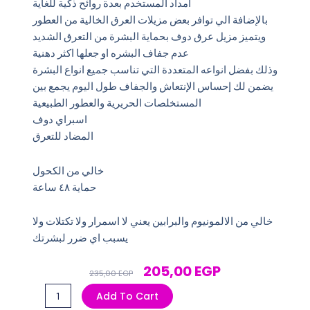
امداد المستخدم بعدة روائح ذكية للغاية
بالإضافة الي توافر بعض مزيلات العرق الخالية من العطور
ويتميز مزيل عرق دوف بحماية البشرة من التعرق الشديد
عدم جفاف البشره او جعلها اكثر دهنية
وذلك بفضل انواعه المتعددة التي تناسب جميع انواع البشرة
يضمن لك إحساس الإنتعاش والجفاف طول اليوم يجمع بين
المستخلصات الحريرية والعطور الطبيعية
اسبراي دوف
المضاد للتعرق
خالي من الكحول
حماية ٤٨ ساعة
خالي من الالمونيوم والبرابين يعني لا اسمرار ولا تكتلات ولا
يسبب اي ضرر لبشرتك
Original
Current
205,00
EGP
235,00
EGP
Price
Price
اسبراى
Add To Cart
Was:
Is:
دوف