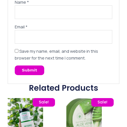
Name
*
Email
*
Save my name, email, and website in this
browser for the next time I comment.
Related Products
Original price was: 375,00 EGP.
Current price is: 260,00 EGP.
Original price was: 240,
Current price
Sale!
Sale!