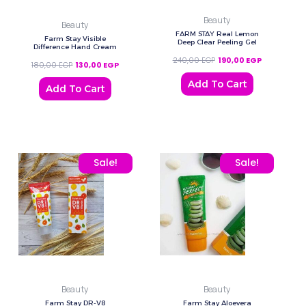
Beauty
Beauty
FARM STAY Real Lemon
Farm Stay Visible
Deep Clear Peeling Gel
Difference Hand Cream
240,00
EGP
190,00
EGP
180,00
EGP
130,00
EGP
Add To Cart
Add To Cart
Original price was: 290,00 EGP.
Current price is: 199,00 EGP.
Original price was: 435,
Current pric
Sale!
Sale!
Beauty
Beauty
Farm Stay DR-V8
Farm Stay Aloevera