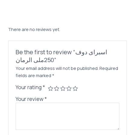
235,00 EGP.
205,00 EGP.
250ملى
الرمان
quantity
There are no reviews yet.
Be the first to review “اسبراى دوف
250ملى الرمان”
Your email address will not be published.
Required
fields are marked
*
Your rating
*
Your review
*