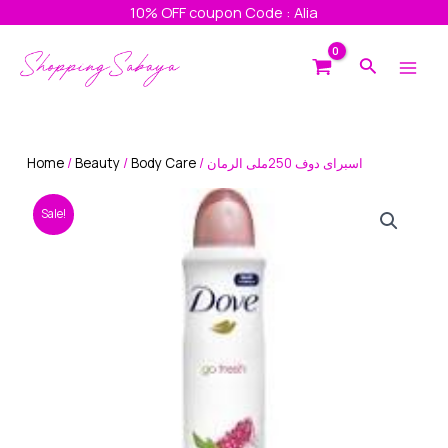
Skip
10% OFF coupon Code : Alia
to
Main
content
Search
Men
Home
/
Beauty
/
Body Care
/ اسبراى دوف 250ملى الرمان
Sale!