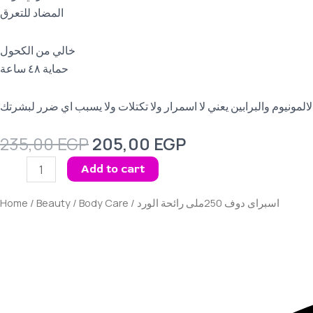
المضاد للتعرق
خالي من الكحول
حماية ٤٨ ساعة
المونيوم والبرابين يعني لا اسمرار ولا تكتلات ولا يسبب اي ضرر لبشرتك
235,00
EGP
205,00
EGP
Add to cart
Home
/
Beauty
/
Body Care
/ اسبراى دوف 250ملى رائحة الورد