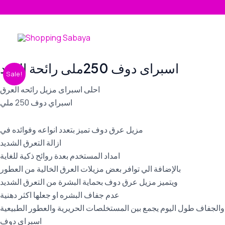
Skip
to
content
Original
Current
اسبراى دوف 250ملى رائحة الورد
اسبراى
Sale!
price
price
دوف
was:
is:
احلى اسبراى مزيل رائحه العرق
250ملى
235,00 EGP.
205,00 EGP.
اسبراي دوف 250 ملي
رائحة
الورد
مزيل عرق دوف تميز بتعدد انواعه وفوائده في
quantity
ازالة التعرق الشديد
امداد المستخدم بعدة روائح ذكية للغاية
بالإضافة الي توافر بعض مزيلات العرق الخالية من العطور
ويتميز مزيل عرق دوف بحماية البشرة من التعرق الشديد
عدم جفاف البشره او جعلها اكثر دهنية
والجفاف طول اليوم يجمع بين المستخلصات الحريرية والعطور الطبيعية
اسبراي دوف