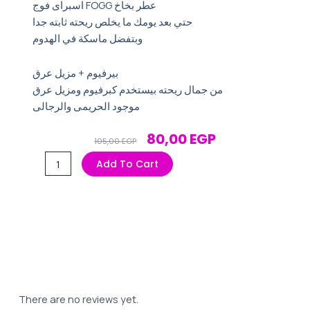
اسبراى فوج FOGG عطر بخاخ
حتي بعد يومك ما يخلص ريحته ثابته جدا
وبتفضل ماسكة في الهدوم
بيرفيوم + مزيل عرق
من جمال ريحته بيستخدم كبرفيوم ومزيل عرق
موجود الحريمى والرجالى
Original
Current
80,00
EGP
105,00
EGP
Price
Price
اسبراى
Add To Cart
Was:
Is:
فوج
105,00 EGP.
80,00 EGP.
FOGG
ايسنس
للنساء
120مل
quantity
There are no reviews yet.