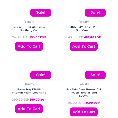
Original price was: 240,00 EGP.
Current price is: 195,00 EGP.
Original price was: 540,
Current price
Sale!
Sale!
Beauty
Beauty
Teresia 100% Aloe Vera
FARMSTAY DR-V8 Vita
Soothing Gel
Sun Cream
240,00
EGP
195,00
EGP
540,00
EGP
410,00
EGP
Add To Cart
Add To Cart
Original price was: 290,00 EGP.
Current price is: 199,00 EGP.
Original price was: 80,0
Current price
Sale!
Sale!
Beauty
Beauty
Farm Stay DR-V8
Eva Skin Care Shower Gel
Vitamin Foam Cleansing
Pouch Royal Island
500ml
290,00
EGP
199,00
EGP
80,00
EGP
70,00
EGP
Add To Cart
Add To Cart