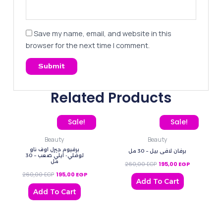
Save my name, email, and website in this
browser for the next time I comment.
Related Products
Original price was: 260,00 EGP.
Current price is: 195,00 EGP.
Original price was: 260
Current pric
Sale!
Sale!
Beauty
Beauty
برفيوم جيرل اوف ناو
برفان لافي بيل – 30 مل
لوفلي- ايلي صعب – 30
مل
260,00
EGP
195,00
EGP
260,00
EGP
195,00
EGP
Add To Cart
Add To Cart