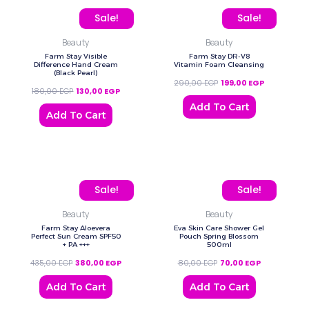
Original price was: 180,00 EGP.
Current price is: 130,00 EGP.
Original price was: 290
Current pric
Sale!
Sale!
Beauty
Beauty
Farm Stay Visible
Farm Stay DR-V8
Difference Hand Cream
Vitamin Foam Cleansing
(Black Pearl)
290,00
EGP
199,00
EGP
180,00
EGP
130,00
EGP
Add To Cart
Add To Cart
Original price was: 435,00 EGP.
Current price is: 380,00 EGP.
Original price was: 80,0
Current price
Sale!
Sale!
Beauty
Beauty
Farm Stay Aloevera
Eva Skin Care Shower Gel
Perfect Sun Cream SPF50
Pouch Spring Blossom
+ PA +++
500ml
435,00
EGP
380,00
EGP
80,00
EGP
70,00
EGP
Add To Cart
Add To Cart