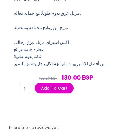
مزيل عرق يدوم طويلا مع حمايه فعاله .
مزيج من روائح مختلفه ومنعشه.
اكس اسبراى مزيل عرق رجالى
عطره جامد ورائع
ثباته يدوم طويلا
من أفضل الإسبريهات الرائجة لكل رجل يعشق التميز
Original
Current
130,00
EGP
150,00
EGP
Price
Price
اسبراي
Add To Cart
Was:
Is:
اكس
150,00 EGP.
130,00 EGP.
150مل
ريتشارج
quantity
There are no reviews yet.