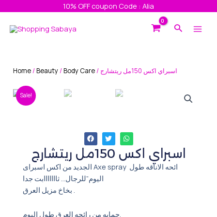
Skip
10% OFF coupon Code : Alia
to
Main
Search
content
Men
Home
/
Beauty
/
Body Care
/ اسبراي اكس 150مل ريتشارج
Sale!
اسبراي اكس 150مل ريتشارج
الجديد من اكس اسبراى Axe spray ائحه الاناقه طول
اليوم”للرجال… ثااااااابت جدا
بخاخ مزيل العرق .
حمايه من رائحه العرق طول اليوم.