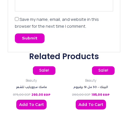
Save my name, email, and website in this
browser for the next time I comment.
Related Products
Original price was: 375,00 EGP.
Current price is: 260,00 EGP.
Original price was: 260
Current pric
Sale!
Sale!
Beauty
Beauty
برفيوم SI البينك – 30 مل
ماسك سيروبايب للشعر
375,00
EGP
260,00
EGP
260,00
EGP
195,00
EGP
Add To Cart
Add To Cart