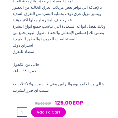
امداد المستخدم بعدة روائح ذكية للغاية
بالإضافة الي توافر بعض مزيلات العرق الخالية من العطور
ويتميز مزيل عرق دوف بحماية البشرة من التعرق الشديد
عدم جفاف البشره او جعلها اكثر دهنية
وذلك بفضل انواعه المتعددة التي تناسب جميع انواع البشرة
يضمن لك إحساس الإنتعاش والجفاف طول اليوم يجمع بين
المستخلصات الحريرية والعطور الطبيعية
اسبراي دوف
المضاد للتعرق
خالي من الكحول
حماية ٤٨ ساعة
خالي من الالمونيوم والبرابين يعني لا اسمرار ولا تكتلات ولا
يسبب اي ضرر لبشرتك
Original
Current
125,00
EGP
152,00
EGP
Price
Price
اسبراي
Add To Cart
Was:
Is:
دوف