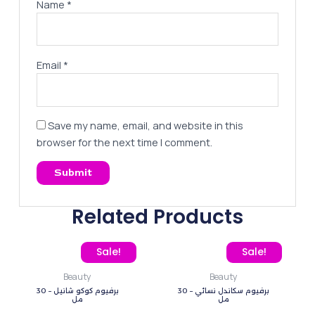
Name
*
Email
*
Save my name, email, and website in this
browser for the next time I comment.
Related Products
Original price was: 260,00 EGP.
Current price is: 195,00 EGP.
Original price was: 260
Current pric
Sale!
Sale!
Beauty
Beauty
برفيوم سكاندل نسائي – 30
برفيوم كوكو شانيل – 30
مل
مل