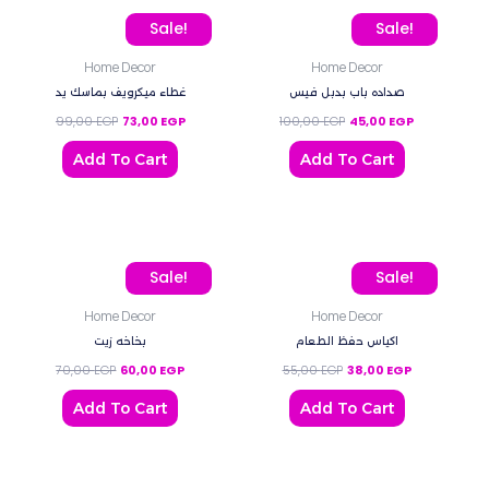
Original price was: 99,00 EGP.
Current price is: 73,00 EGP.
Original price was: 100,
Current price
Sale!
Sale!
Home Decor
Home Decor
صداده باب بدبل فيس
غطاء ميكرويف بماسك يد
99,00
EGP
73,00
EGP
100,00
EGP
45,00
EGP
Add To Cart
Add To Cart
Original price was: 70,00 EGP.
Current price is: 60,00 EGP.
Original price was: 55,0
Current price
Sale!
Sale!
Home Decor
Home Decor
اكياس حفظ الطعام
بخاخه زيت
70,00
EGP
60,00
EGP
55,00
EGP
38,00
EGP
Add To Cart
Add To Cart