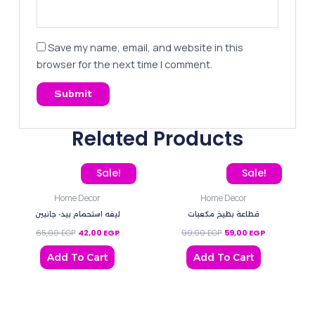
Save my name, email, and website in this
browser for the next time I comment.
Related Products
Original price was: 65,00 EGP.
Current price is: 42,00 EGP.
Original price was: 99,0
Current price
Sale!
Sale!
Home Decor
Home Decor
قطاعة بطيخ مكعبات
ليفه استحمام بيد- جانبين
65,00
EGP
42,00
EGP
99,00
EGP
59,00
EGP
Add To Cart
Add To Cart