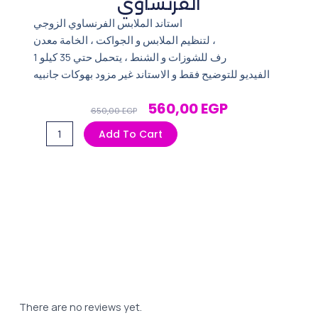
الفرنساوي
استاند الملابس الفرنساوي الزوجي
لتنظيم الملابس و الجواكت ، الخامة معدن ،
1 رف للشوزات و الشنط ، يتحمل حتي 35 كيلو
الفيديو للتوضيح فقط و الاستاند غير مزود بهوكات جانبيه
Original
Current
560,00
EGP
650,00
EGP
Price
Price
استاند
Add To Cart
Was:
Is:
ومنظم
650,00 EGP.
560,00 EGP.
الملابس
الفرنساوي
quantity
There are no reviews yet.