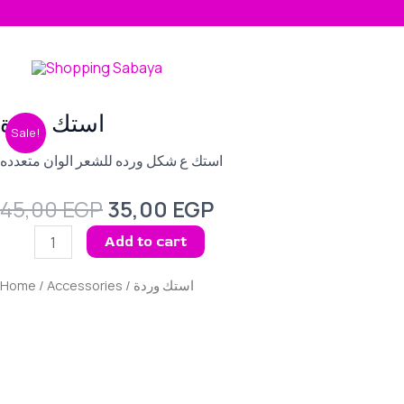
Skip
to
content
Original
Current
استك وردة
استك
Sale!
price
price
وردة
was:
is:
استك ع شكل ورده للشعر الوان متعدده
quantity
45,00 EGP.
35,00 EGP.
45,00
EGP
35,00
EGP
Add to cart
Home
/
Accessories
/ استك وردة