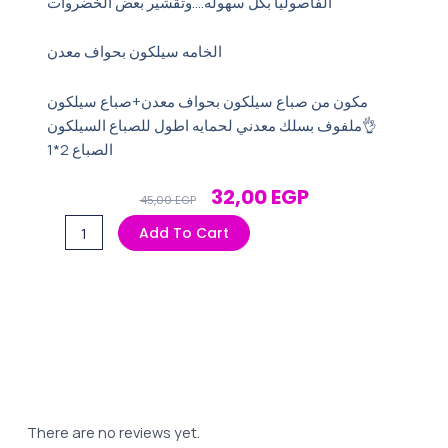
الفاصوليا بكل سهوله….وتقشير بعض الخضروات
الخامه سيلكون بحواف معدن
مكون من صباع سيلكون بحواف معدن+صباع سيلكون
ملفوف بسلك معدني لحمايه اطول للصباع السيلكون👌
الصباع 2*1
Original
Current
32,00
EGP
45,00
EGP
Price
Price
الصباع
Add To Cart
Was:
Is:
السيلكون
45,00 EGP.
32,00 EGP.
القصافه
quantity
There are no reviews yet.