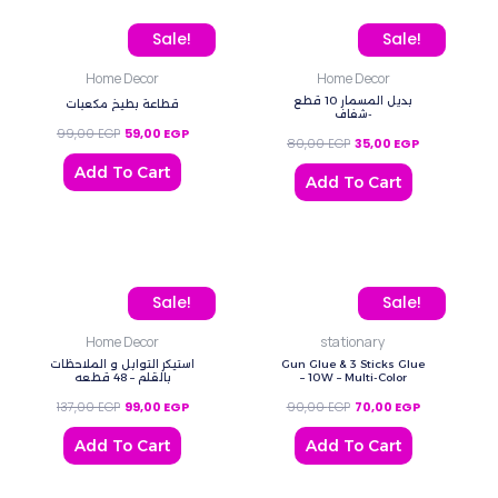
Original price was: 99,00 EGP.
Current price is: 59,00 EGP.
Original price was: 80,0
Current price
Sale!
Sale!
Home Decor
Home Decor
بديل المسمار 10 قطع
قطاعة بطيخ مكعبات
-شفاف
99,00
EGP
59,00
EGP
80,00
EGP
35,00
EGP
Add To Cart
Add To Cart
Original price was: 137,00 EGP.
Current price is: 99,00 EGP.
Original price was: 90,0
Current price
Sale!
Sale!
Home Decor
stationary
استيكر التوابل و الملاحظات
Gun Glue & 3 Sticks Glue
بالقلم – 48 قطعه
– 10W – Multi-Color
137,00
EGP
99,00
EGP
90,00
EGP
70,00
EGP
Add To Cart
Add To Cart