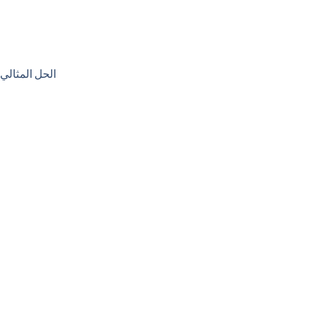
الحل المثالي
urrent
rice
s:
5,00 EGP.