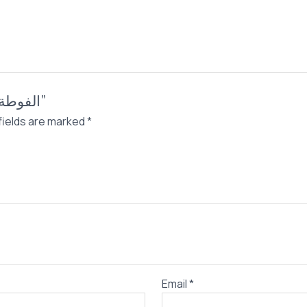
Be the first to review “الفوطة الاستانلس التريند”
fields are marked
*
Email
*