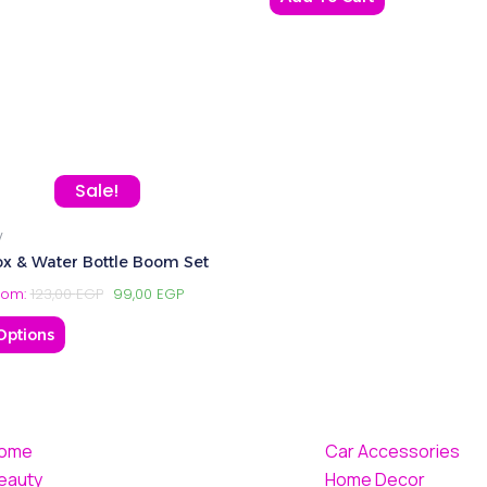
This
Sale!
product
y
has
x & Water Bottle Boom Set
multiple
from:
123,00
EGP
99,00
EGP
variants.
The
Options
options
may
be
chosen
ome
Car Accessories
on
eauty
Home Decor