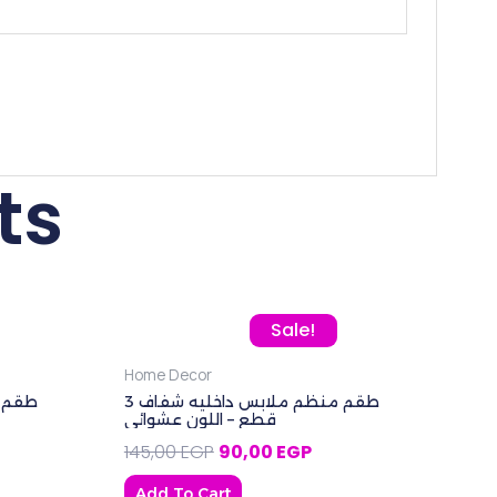
ts
was: 180,00 EGP.
rent price is: 125,00 EGP.
Original price was: 145,00 EGP.
Current price is: 90,00
Sale!
Home Decor
طقم منظم ملابس داخليه شفاف 3
قطع – اللون عشوائي
145,00
EGP
90,00
EGP
Add To Cart