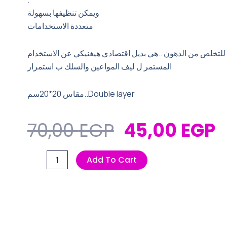
ويمكن تنظيفها بسهولة
متعددة الاستخدامات
 للتخلص من الدهون ..هي بديل اقتصادي هيغنيكي عن الاستخدام
المستمر ل ليف المواعين والسلك ب استمرار
مقاس 20*20سم..Double layer
Original
C
70,00
EGP
45,00
EGP
Price
P
الفوطة
Add To Cart
Was:
I
الاستانلس
70,00 EGP.
4
التريند
quantity