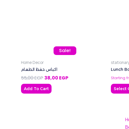
Original price was: 55,00 EGP.
Current price is: 38,00 EGP.
Sale!
Home Decor
stationar
اكياس حفظ الطعام
Lunch Bo
55,00
EGP
38,00
EGP
Starting 
Add To Cart
Select 
H
B