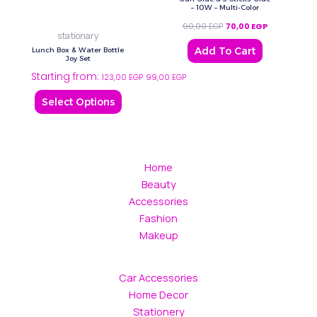
multiple
– 10W – Multi-Color
variants.
90,00
EGP
70,00
EGP
stationary
The
Add To Cart
Lunch Box & Water Bottle
options
Joy Set
Starting from:
may
123,00
EGP
99,00
EGP
be
Select Options
chosen
on
the
product
Home
page
Beauty
Accessories
Fashion
Makeup
Car Accessories
Home Decor
Stationery