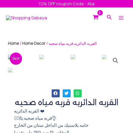
Skip
10% OFF coupon Code : Alia
to
Main
Search
content
Men
Home
/
Home Decor
/ القربه الدائريه قربه مياه صحيه
Sale!
القربه الدائريه قربه مياه صحيه
القربه الدائريه ❤️
🙋‍♀️🙋قربه مياه صحيه👌
خامه بلاستيك من الداخل ستان من الخارج
المقاس 15 سم 350 ملي تقريبا