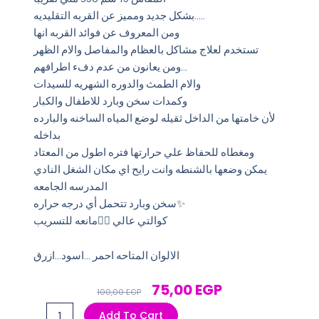
بشكل جديد ومميز عن القربه التقليديه…..
ومن المعروف عن فوائد القربه انها
تستخدم لعلاج مشاكل بالعظام والمفاصل والام الظهر
ومن يعانون من عدم دفء اطرافهم…
والام الطمث والدوره الشهريه للسيدات
وكمدات سخن وبارد للاطفال والكبار
لأن خامتها من الداخل ثقيله لوضع المياه الساخنه والبارده
بداخله
ومغطاه للحفاظ علي حرارتها فتره اطول من المعتاد
يمكن وضعها بالشنطه وانت رايح اي مكان الشغل النادي
المدرسه الجامعه
سخن وبارد تتحمل أي درجه حراره✨
كوالتي عالي ❤️‍🔥مانعه للتسريب
الالوان المتاحه احمر …اسود…ازرق
Original
Current
75,00
EGP
100,00
EGP
Price
Price
القربه
Add To Cart