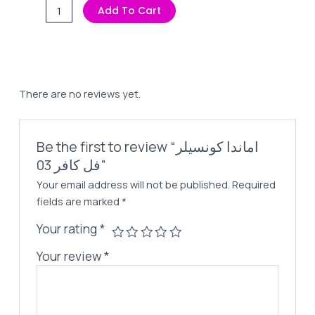
Price
Price
اماندا
Add To Cart
Was:
Is:
كونسيلر
195,00 EGP.
170,00 EGP.
فل
كافر
03
quantity
There are no reviews yet.
Be the first to review “اماندا كونسيلر
فل كافر 03”
Your email address will not be published.
Required
fields are marked
*
Your rating
*
Your review
*