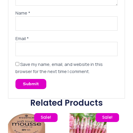
Name
*
Email
*
Save my name, email, and website in this
browser for the next time I comment.
Related Products
Original price was: 350,00 EGP.
Current price is: 323,00 EGP.
Original price was: 225,
Current pric
Sale!
Sale!