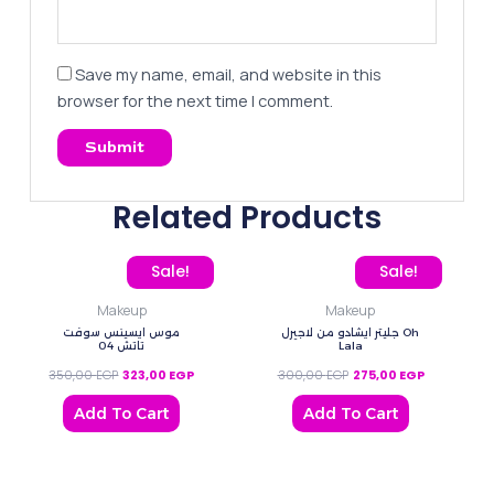
Save my name, email, and website in this
browser for the next time I comment.
Related Products
Original price was: 350,00 EGP.
Current price is: 323,00 EGP.
Original price was: 300
Current pric
Sale!
Sale!
Makeup
Makeup
جليتر ايشادو من لاجيرل Oh
موس ايسينس سوفت
تاتش 04
Lala
350,00
EGP
323,00
EGP
300,00
EGP
275,00
EGP
Add To Cart
Add To Cart