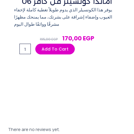
اماندا كونسيلر فل كافر 06
يوفر هذا الكونسيلر الذي يدوم طويلاً تغطية كاملة لإخفاء
العيوب وإضفاء إشراقة على بشرتك، مما يمنحك مظهرًا
مشرقًا وواثقًا طوال اليوم
Original
Current
170,00
EGP
195,00
EGP
Price
Price
اماندا
Add To Cart
Was:
Is:
كونسيلر
195,00 EGP.
170,00 EGP.
فل
كافر
06
quantity
There are no reviews yet.