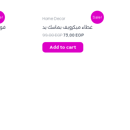
ent
Original
Current
e!
Sale!
Home Decor
price
price
was:
is:
غطاء ميكرويف بماسك يد
فوا
0 EGP.
99,00 EGP.
73,00 EGP.
99,00
EGP
73,00
EGP
Add to cart