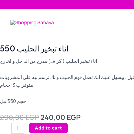
Skip
to
content
اناء تبخير الحليب 550
اناء تبخير الحليب ( كراف) مدرج من الداخل والخارج
يل ، بيسهل عليك انك تعمل فوم الحليب وانك ترسم بيه علي المشروبات
متوفر ب 3 احجام
حجم 550 مل
Original
Current
290,00
EGP
240,00
EGP
price
price
اناء
Add to cart
was:
is:
تبخير