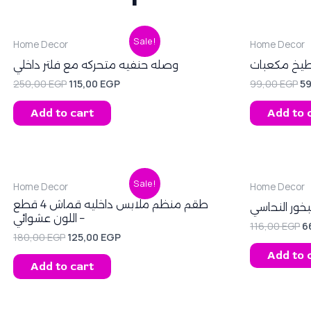
Original
Current
Or
Sale!
Home Decor
Home Decor
price
price
pr
was:
is:
wa
طيخ مكعبات
وصله حنفيه متحركه مع فلتر داخلي
250,00 EGP.
115,00 EGP.
99
250,00
EGP
115,00
EGP
99,00
EGP
5
Add to cart
Add to 
Original
Current
O
Sale!
Home Decor
Home Decor
price
price
p
was:
is:
w
طقم منظم ملابس داخليه قماش 4 قطع
بخور النحاسي
180,00 EGP.
125,00 EGP.
1
– اللون عشوائي
116,00
EGP
6
180,00
EGP
125,00
EGP
Add to 
Add to cart