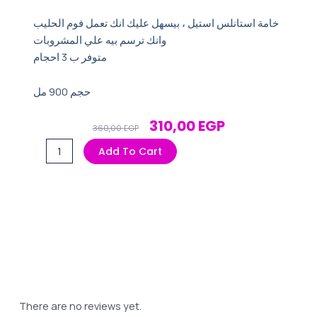
خامة استانلس استيل ، بيسهل عليك انك تعمل فوم الحليب
وانك ترسم بيه علي المشروبات
متوفر ب 3 احجام
حجم 900 مل
Original
Current
310,00
EGP
360,00
EGP
Price
Price
اناء
Add To Cart
Was:
Is:
تبخير
360,00 EGP.
310,00 EGP.
الحليب
900
quantity
There are no reviews yet.