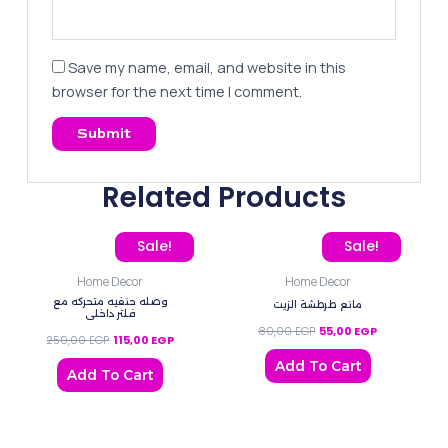
Save my name, email, and website in this
browser for the next time I comment.
Related Products
Original price was: 250,00 EGP.
Current price is: 115,00 EGP.
Original price was: 80,0
Current price
Sale!
Sale!
Home Decor
Home Decor
وصله حنفيه متحركه مع
مانع طرطشة الزيت
فلتر داخلي
80,00
EGP
55,00
EGP
250,00
EGP
115,00
EGP
Add To Cart
Add To Cart