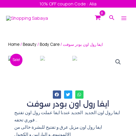
Skip
10% OFF coupon Code : Alia
to
Main
Search
content
Men
Home
/
Beauty
/
Body Care
/ ايفا رول اون بودر سوفت
Sale!
ايفا رول اون بودر سوفت
ايفا رول اون الجديد الجديد عندنا ايفا عملت رول اون تفتيح
فوري تحفه ..
ايفا رول اون مزيل عرق و تفتيح للبشرة خالى من
الالمونيوم..و البارابين و الكحول