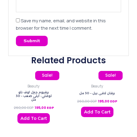
Save my name, email, and website in this
browser for the next time I comment.
Related Products
Original price was: 260,00 EGP.
Current price is: 195,00 EGP.
Original price was: 260
Current pric
Sale!
Sale!
Beauty
Beauty
برفيوم جيرل اوف ناو
برفان لافي بيل – 30 مل
لوفلي- ايلي صعب – 30
مل
260,00
EGP
195,00
EGP
260,00
EGP
195,00
EGP
Add To Cart
Add To Cart