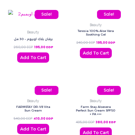
Original price was: 260,00 EGP.
Current price is: 195,00 EGP.
Original price was: 240,
Current price
Sale!
Sale!
Beauty
Teresia 100% Aloe Vera
Beauty
Soothing Gel
برفان بلاك اوبيوم – 30 مل
240,00
EGP
195,00
EGP
260,00
EGP
195,00
EGP
Add To Cart
Add To Cart
Original price was: 540,00 EGP.
Current price is: 410,00 EGP.
Original price was: 435,
Current pric
Sale!
Sale!
Beauty
Beauty
FARMSTAY DR-V8 Vita
Farm Stay Aloevera
Sun Cream
Perfect Sun Cream SPF50
+ PA +++
540,00
EGP
410,00
EGP
435,00
EGP
380,00
EGP
Add To Cart
Add To Cart