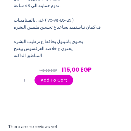
تدوم حمايته الى 48 ساعة .
غنى بالفيتامينات ( Vc-Ve-B3-B5 )
ف كمان نياسنميد يساعد ع تحسين ملمس البشره ..
يحتوي بانثينول يحافظ ع ترطيب البشره ..
يحتوي ع خلاصه العرقسوس بيفتح
المناطق الداكنه..
Original
Current
115,00
EGP
149,00
EGP
Price
Price
ايفا
Add To Cart
Was:
Is:
رول
149,00 EGP.
115,00 EGP.
اون
بودر
سوفت
quantity
There are no reviews yet.