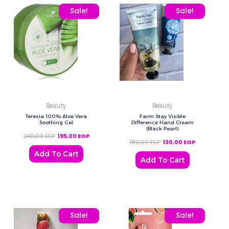
Original price was: 240,00 EGP.
Current price is: 195,00 EGP.
Original price was: 180,
Current price
Sale!
Sale!
Beauty
Beauty
Teresia 100% Aloe Vera
Farm Stay Visible
Soothing Gel
Difference Hand Cream
(Black Pearl)
240,00
EGP
195,00
EGP
180,00
EGP
130,00
EGP
Add To Cart
Add To Cart
Original price was: 180,00 EGP.
Current price is: 130,00 EGP.
Original price was: 80,0
Current price
Sale!
Sale!