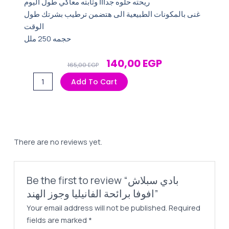
ريحته حلوه جدااا وثابته معاكي طول اليوم
غنى بالمكونات الطبیعیة الى هتضمن ترطيب بشرتك طول
الوقت
حجمه 250 ملل
Original
Current
140,00
EGP
165,00
EGP
Price
Price
بادي
Add To Cart
Was:
Is:
سبلاش
165,00 EGP.
140,00 EGP.
افوفا
برائحة
الفانيليا
وجوز
There are no reviews yet.
الهند
quantity
Be the first to review “بادي سبلاش
افوفا برائحة الفانيليا وجوز الهند”
Your email address will not be published.
Required
fields are marked
*