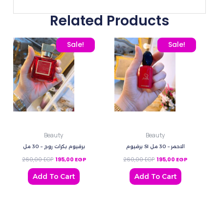
Related Products
Original price was: 260,00 EGP.
Current price is: 195,00 EGP.
Original price was: 260
Current pric
Sale!
Sale!
Beauty
Beauty
برفيوم SI الاحمر – 30 مل
برفيوم بكرات روج – 30 مل
260,00
EGP
195,00
EGP
260,00
EGP
195,00
EGP
Add To Cart
Add To Cart