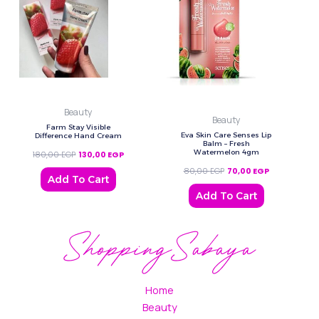
Beauty
Beauty
Farm Stay Visible
Eva Skin Care Senses Lip
Difference Hand Cream
Balm – Fresh
Watermelon 4gm
180,00
EGP
130,00
EGP
80,00
EGP
70,00
EGP
Add To Cart
Add To Cart
Home
Beauty