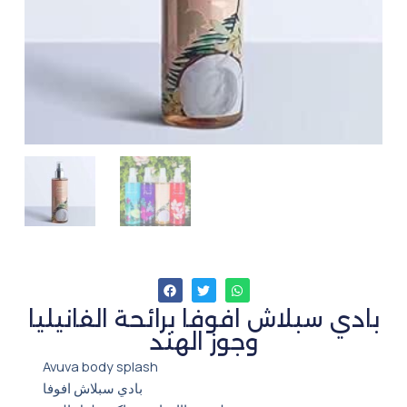
بادي سبلاش افوفا برائحة الفانيليا
وجوز الهند
‏Avuva body splash
بادي سبلاش افوفا