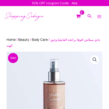
Skip
10% OFF coupon Code : Alia
to
Main
content
Search
Men
Home
/
Beauty
/
Body Care
/ بادي سبلاش افوفا برائحة الفانيليا وجوز
الهند
Sale!