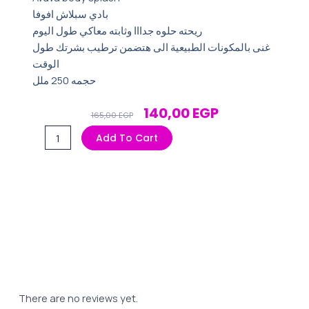
بادي سبلاش افوفا
ريحته حلوه جدااا وثابته معاكي طول اليوم
غنى بالمكونات الطبیعیة الى هتضمن ترطيب بشرتك طول
الوقت
حجمه 250 ملل
Original
Current
140,00
EGP
165,00
EGP
Price
Price
بادي
Add To Cart
Was:
Is:
سبلاش
165,00 EGP.
140,00 EGP.
افوفا
برائحة
زهر
الكرز
quantity
There are no reviews yet.