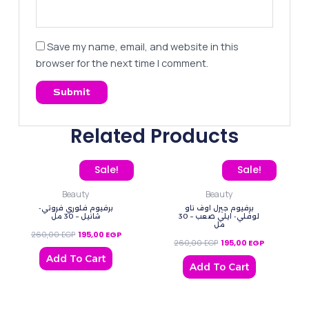
Save my name, email, and website in this
browser for the next time I comment.
Related Products
Original price was: 260,00 EGP.
Current price is: 195,00 EGP.
Original price was: 260
Current pric
Sale!
Sale!
Beauty
Beauty
برفيوم جيرل اوف ناو
برفيوم فلوري فروتي-
لوفلي- ايلي صعب – 30
شانيل – 30 مل
مل
260,00
EGP
195,00
EGP
260,00
EGP
195,00
EGP
Add To Cart
Add To Cart