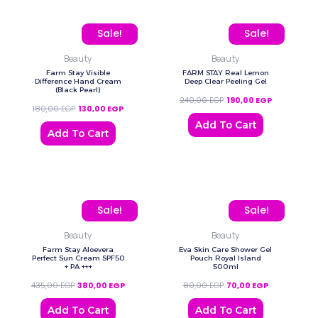
Original price was: 180,00 EGP.
Current price is: 130,00 EGP.
Original price was: 240,
Current pric
Sale!
Sale!
Beauty
Beauty
Farm Stay Visible
FARM STAY Real Lemon
Difference Hand Cream
Deep Clear Peeling Gel
(Black Pearl)
240,00
EGP
190,00
EGP
180,00
EGP
130,00
EGP
Add To Cart
Add To Cart
Original price was: 435,00 EGP.
Current price is: 380,00 EGP.
Original price was: 80,0
Current price
Sale!
Sale!
Beauty
Beauty
Farm Stay Aloevera
Eva Skin Care Shower Gel
Perfect Sun Cream SPF50
Pouch Royal Island
+ PA +++
500ml
435,00
EGP
380,00
EGP
80,00
EGP
70,00
EGP
Add To Cart
Add To Cart