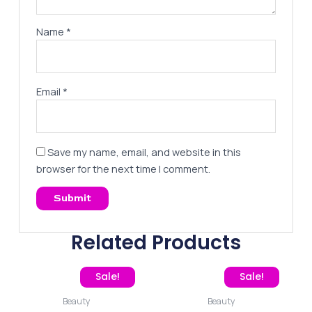
Name
*
Email
*
Save my name, email, and website in this
browser for the next time I comment.
Related Products
Original price was: 260,00 EGP.
Current price is: 195,00 EGP.
Original price was: 260
Current pric
Sale!
Sale!
Beauty
Beauty