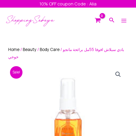
Skip
10% OFF coupon Code : Alia
to
Main
content
Search
Men
Home
/
Beauty
/
Body Care
/ بادي سبلاش افوفا 55مل برائحة مانجو
خوخي
Sale!