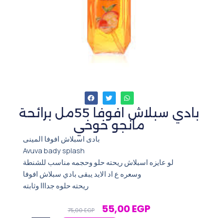
بادي سبلاش افوفا 55مل برائحة
مانجو خوخي
‏بادى اسبلاش افوفا المينى
Avuva bady splash
لو عايزه اسبلاش ريحته حلو وحجمه مناسب للشنطة
وسعره ع اد الايد يبقى بادي سبلاش افوفا
ريحته حلوه جدااا وثابته
Original
Current
55,00
EGP
75,00
EGP