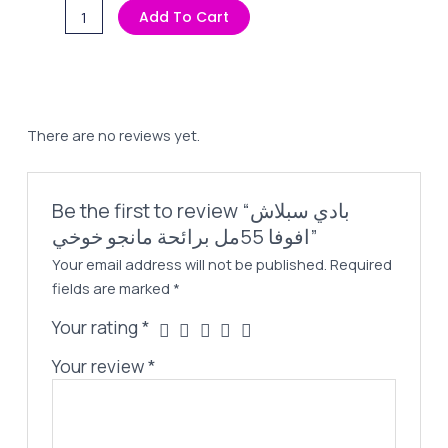
Price
Price
بادي
Add To Cart
Was:
Is:
سبلاش
75,00 EGP.
55,00 EGP.
افوفا
55مل
برائحة
مانجو
There are no reviews yet.
خوخي
quantity
Be the first to review “بادي سبلاش
افوفا 55مل برائحة مانجو خوخي”
Your email address will not be published.
Required
fields are marked
*
Your rating
*
Your review
*