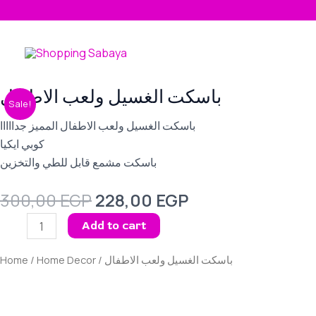
Skip
to
content
Original
Current
باسكت الغسيل ولعب الاطفال
باسكت
Sale!
price
price
الغسيل
was:
is:
باسكت الغسيل ولعب الاطفال المميز جدااااا
ولعب
300,00 EGP.
228,00 EGP.
كوبي ايكيا
الاطفال
باسكت مشمع قابل للطي والتخزين
quantity
300,00
EGP
228,00
EGP
Add to cart
Home
/
Home Decor
/ باسكت الغسيل ولعب الاطفال