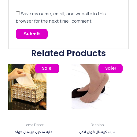
Save my name, email, and website in this
browser for the next time I comment.
Related Products
Original price was: 350,00 EGP.
Current price is: 273,00 EGP.
This
Sale!
Sale!
product
has
multiple
variants.
The
options
may
Home Decor
Fashion
be
شراب كريستال ڤوال انكل
علبه مناديل كريستال جولد
chosen