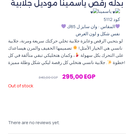
بدله رقص ياسمينا موديل جلابية
ياسمينا
كود 5112
المقاس : وان سايز ل 85ك
نفس شكل و لون العرض
لو بتحبي الرقص وعايزة جلابية تخلي حركتك سريعة ومرنة، جلابية
نانسي هي الخيار الأمثل!
تصميمها الخفيف والمرن هيساعدك
على التحرك بكل سهولة
، وكمان هتخليكي تبقي متألقة في كل
. جلابية نانسي هتخلي كل رقصة ليكي شكل وطلة مميزة!
خطوة
Original
Current
295,00
EGP
340,00
EGP
Price
Price
Out of stock
Was:
Is:
340,00 EGP.
295,00 EGP.
There are no reviews yet.