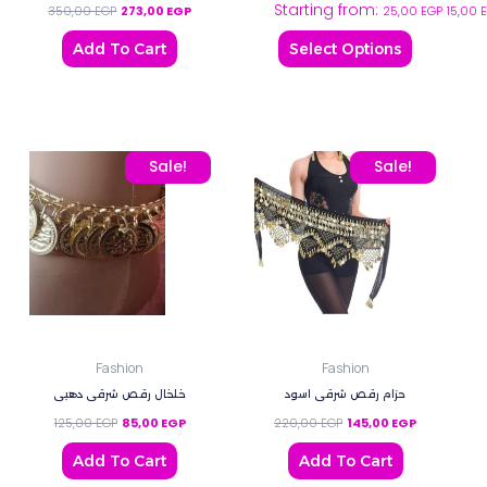
Starting from:
on
350,00
EGP
273,00
EGP
25,00
EGP
15,00
the
Add To Cart
Select Options
product
page
Original price was: 125,00 EGP.
Current price is: 85,00 EGP.
Original price was: 220,
Current price
Sale!
Sale!
Fashion
Fashion
حزام رقص شرقي اسود
خلخال رقص شرقي دهبي
125,00
EGP
85,00
EGP
220,00
EGP
145,00
EGP
Add To Cart
Add To Cart