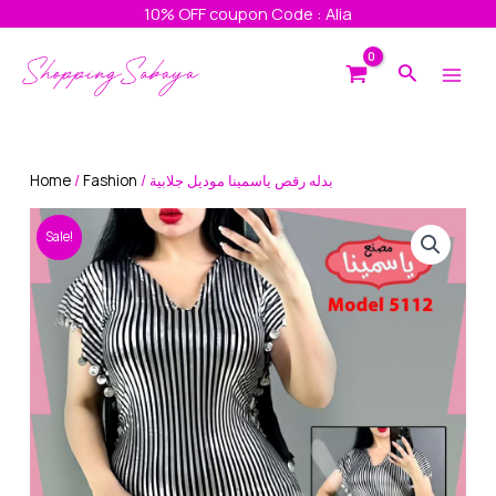
Skip
10% OFF coupon Code : Alia
to
Main
content
Search
Men
Home
/
Fashion
/ بدله رقص ياسمينا موديل جلابية
Sale!