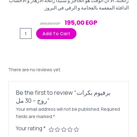
رائحته، الا ان الوقت هو الحاجز و ستبدأ رائحة الازهار و الأخشاب
الدافئة المفعمة بالفخامة و الرقي في البروز.
Original
Current
195,00
EGP
260,00
EGP
Price
Price
برفيوم
Add To Cart
Was:
Is:
بكرات
260,00 EGP.
195,00 EGP.
روج
-
30
مل
There are no reviews yet.
quantity
Be the first to review “برفيوم بكرات
روج – 30 مل”
Your email address will not be published.
Required
fields are marked
*
Your rating
*