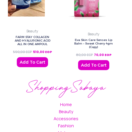
Beauty
Beauty
FARM STAY COLLAGEN
Eva Skin Care Senses Lip
AND HYALURONIC ACID
Balm – Sweet Cherry 4gm
ALL IN ONE AMPOUL
(Copy)
590,00
EGP
510,00
EGP
80,00
EGP
70,00
EGP
Add To Cart
Add To Cart
Home
Beauty
Accessories
Fashion