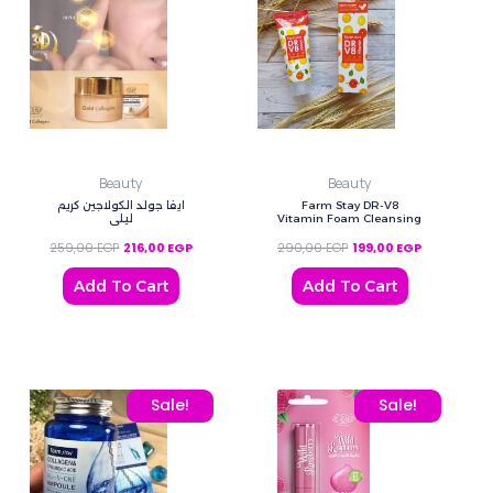
Beauty
Beauty
Farm Stay DR-V8
ايفا جولد الكولاجين كريم
Vitamin Foam Cleansing
ليلي
259,00
EGP
216,00
EGP
290,00
EGP
199,00
EGP
Add To Cart
Add To Cart
Original price was: 590,00 EGP.
Current price is: 510,00 EGP.
Original price was: 80,0
Current price
Sale!
Sale!