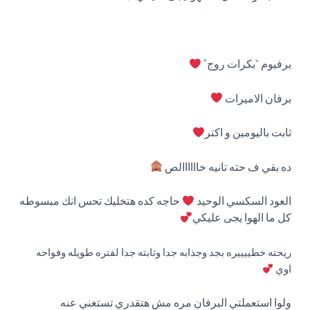
برفيوم “بكرات روج”
برفان الاميرات
ثابت باليومين و اكتر
ده بقي ف حته تانيه خاااااالص
العود السكسي الوحيد
حاجه كده هتخليك تحس انك مبسوطه
كل ما الهوا يجى عليكي
ريحته خطييييره بجد وجذابه جدا وثابته جدا لفتره طويله وفواحه
اوي
ولوا استعملتي البرفان مره مش هتقدري تستغني عنه