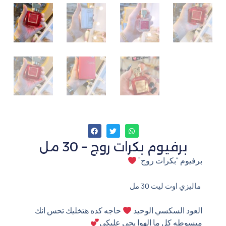
برفيوم بكرات روج – 30 مل
برفيوم “بكرات روج”
ماليزي اوت ليت 30 مل
العود السكسي الوحيد
حاجه كده هتخليك تحس انك
مبسوطه كل ما الهوا يجى عليكي