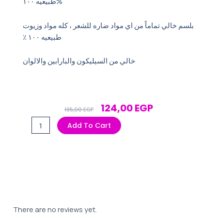
طبيعيه ١٠٠%
بلسم خالي تماماً من اي مواد ضاره للشعر ، كله مواد وزيوت
طبيعيه ١٠٠ ٪؜
خالي من السيليكون والبارابين والالوان
Original
Current
124,00
EGP
135,00
EGP
Price
Price
بلسم
Add To Cart
Was:
Is:
ايفا
135,00 EGP.
124,00 EGP.
الجديد
350
مل
خلاصة
التوت
quantity
There are no reviews yet.