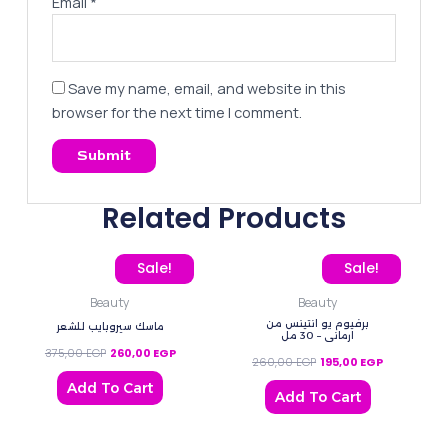
Email
*
Save my name, email, and website in this
browser for the next time I comment.
Related Products
Original price was: 375,00 EGP.
Current price is: 260,00 EGP.
Original price was: 260
Current pric
Sale!
Sale!
Beauty
Beauty
برفيوم يو انتينس من
ماسك سيروبايب للشعر
ارماني – 30 مل
375,00
EGP
260,00
EGP
260,00
EGP
195,00
EGP
Add To Cart
Add To Cart