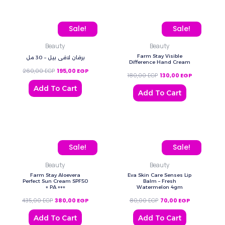
Original price was: 260,00 EGP.
Current price is: 195,00 EGP.
Original price was: 180,
Current price
Sale!
Sale!
Beauty
Beauty
Farm Stay Visible
برفان لافي بيل – 30 مل
Difference Hand Cream
260,00
EGP
195,00
EGP
180,00
EGP
130,00
EGP
Add To Cart
Add To Cart
Original price was: 435,00 EGP.
Current price is: 380,00 EGP.
Original price was: 80,0
Current price
Sale!
Sale!
Beauty
Beauty
Farm Stay Aloevera
Eva Skin Care Senses Lip
Perfect Sun Cream SPF50
Balm – Fresh
+ PA +++
Watermelon 4gm
435,00
EGP
380,00
EGP
80,00
EGP
70,00
EGP
Add To Cart
Add To Cart