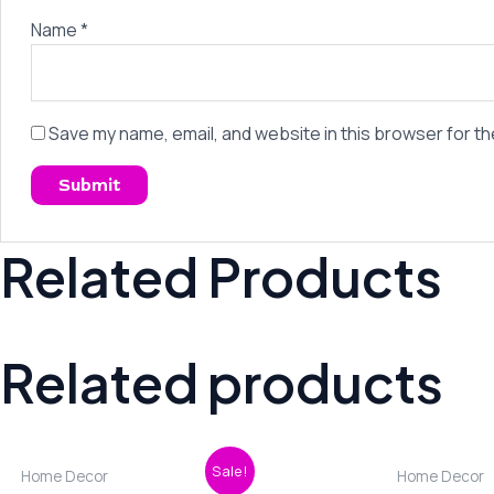
Name
*
Save my name, email, and website in this browser for th
Related Products
Related products
Original
Current
Or
Sale!
Home Decor
Home Decor
price
price
pr