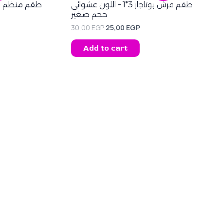
was:
is:
طقم فرش بوتاجاز 3*1 – اللون عشوائي
0 EGP.
30,00 EGP.
25,00 EGP.
حجم صغير
30,00
EGP
25,00
EGP
Add to cart