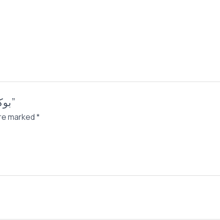
Be the first to review “بوكس ساعات جلد 6 خانات”
are marked
*