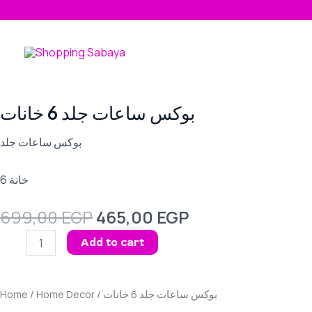
Skip
to
content
بوكس ساعات جلد 6 خانات
بوكس ساعات جلد
6 خانة
Original
Current
699,00
EGP
465,00
EGP
price
price
بوكس
Add to cart
was:
is:
ساعات
699,00 EGP.
465,00 EGP.
جلد
6
Home
/
Home Decor
/ بوكس ساعات جلد 6 خانات
خانات