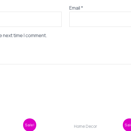
Email
*
e next time I comment.
iginal
Current
Original
Curre
Sale!
Sal
Home Decor
ice
price
price
price