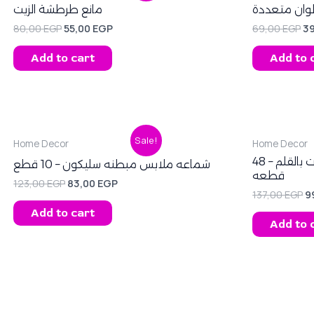
was:
is:
wa
لوان متعددة
مانع طرطشة الزيت
80,00 EGP.
55,00 EGP.
69
80,00
EGP
55,00
EGP
69,00
EGP
3
Add to cart
Add to 
Original
Current
O
Sale!
Home Decor
Home Decor
price
price
p
was:
is:
w
استيكر التوابل و الملاحظات بالقلم – 48
شماعه ملابس مبطنه سليكون – 10 قطع
123,00 EGP.
83,00 EGP.
1
قطعه
123,00
EGP
83,00
EGP
137,00
EGP
9
Add to cart
Add to 