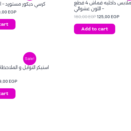
s:
is:
was:
is:
طقم منظم ملابس داخليه قماش 4 قطع
كرسي ديكور مستورد – ا
,00 EGP.
39,00 EGP.
180,00 EGP.
125,0
– اللون عشوائي
9,00
EGP
180,00
EGP
125,00
EGP
cart
Add to cart
riginal
Current
Sale!
rice
price
as:
is:
37,00 EGP.
99,00 EGP.
9,00
EGP
cart