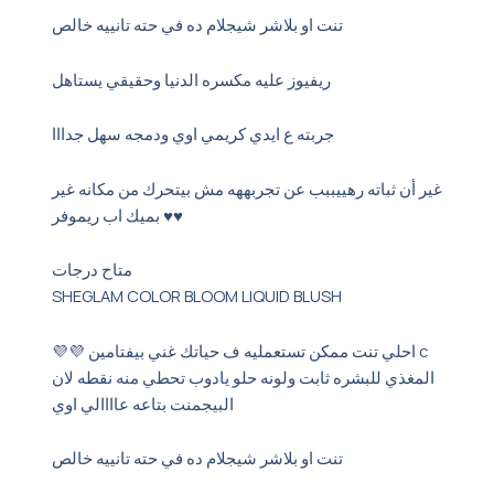
تنت او بلاشر شيجلام ده في حته تانييه خالص
ريفيوز عليه مكسره الدنيا وحقيقي يستاهل
جربته ع ايدي كريمي اوي ودمجه سهل جدااا
غير أن ثباته رهييببب عن تجربههه مش بيتحرك من مكانه غير
بميك اب ريموفر ♥️♥️
متاح درجات
SHEGLAM COLOR BLOOM LIQUID BLUSH
💜💜 احلي تنت ممكن تستعمليه ف حياتك غني بيفتامين c
المغذي للبشره ثابت ولونه حلو يادوب تحطي منه نقطه لان
البيجمنت بتاعه عاااالي اوي
تنت او بلاشر شيجلام ده في حته تانييه خالص