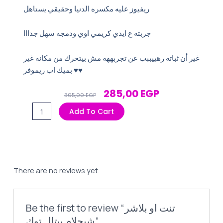
ريفيوز عليه مكسره الدنيا وحقيقي يستاهل
جربته ع ايدي كريمي اوي ودمجه سهل جدااا
غير أن ثباته رهييببب عن تجربههه مش بيتحرك من مكانه غير
بميك اب ريموفر ♥️♥️
Original
Current
285,00
EGP
305,00
EGP
Price
Price
تنت
Add To Cart
Was:
Is:
او
305,00 EGP.
285,00 EGP.
بلاشر
شيجلام
بيتال
توك
There are no reviews yet.
quantity
Be the first to review “تنت او بلاشر
شيجلام بيتال توك”