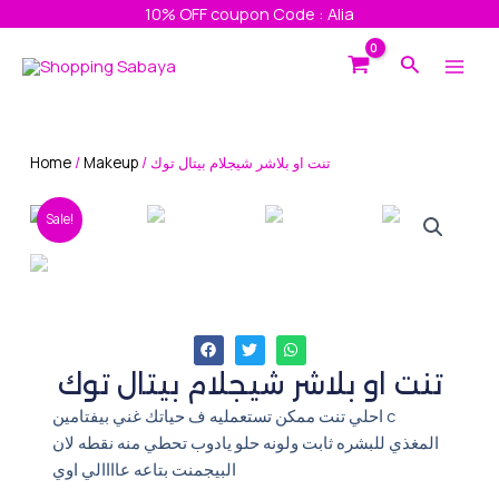
Skip
10% OFF coupon Code : Alia
to
Main
Search
content
Men
Home
/
Makeup
/ تنت او بلاشر شيجلام بيتال توك
Sale!
تنت او بلاشر شيجلام بيتال توك
احلي تنت ممكن تستعمليه ف حياتك غني بيفتامين c
المغذي للبشره ثابت ولونه حلو يادوب تحطي منه نقطه لان
البيجمنت بتاعه عاااالي اوي