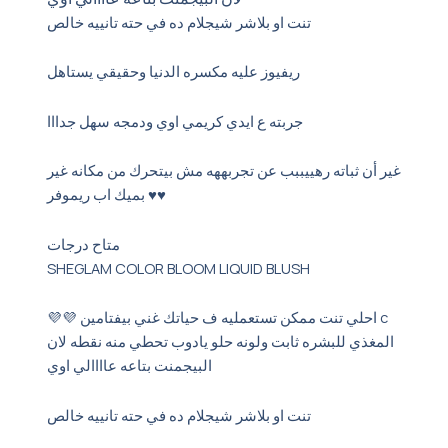
تنت او بلاشر شيجلام ده في حته تانييه خالص
ريفيوز عليه مكسره الدنيا وحقيقي يستاهل
جربته ع ايدي كريمي اوي ودمجه سهل جدااا
غير أن ثباته رهييببب عن تجربههه مش بيتحرك من مكانه غير
بميك اب ريموفر ♥️♥️
متاح درجات
SHEGLAM COLOR BLOOM LIQUID BLUSH
💜💜 احلي تنت ممكن تستعمليه ف حياتك غني بيفتامين c
المغذي للبشره ثابت ولونه حلو يادوب تحطي منه نقطه لان
البيجمنت بتاعه عاااالي اوي
تنت او بلاشر شيجلام ده في حته تانييه خالص