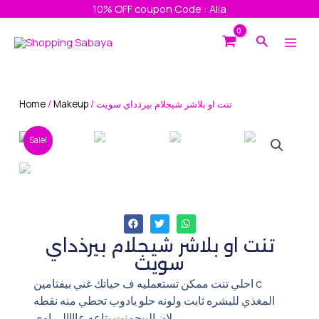
Skip
10% OFF coupon Code : Alia
to
Main
Search
content
Men
Home
/
Makeup
/ تنت او بلاشر شيجلام بيرذداي سويت
Sale!
تنت او بلاشر شيجلام بيرذداي
سويت
احلي تنت ممكن تستعمليه ف حياتك غني بيفتامين c
المغذي للبشره ثابت ولونه حلو يادوب تحطي منه نقطه
لان البيجمنت بتاعه عاااالي اوي