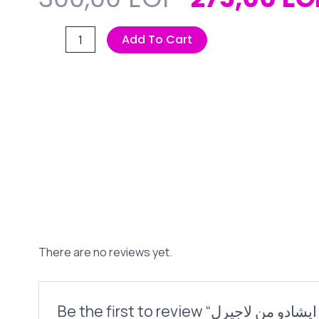
Price
جليتر
Add To Cart
Was:
ايشادو
300,00 EG
من
لاجيرل
Oh
lala
quantity
There are no reviews yet.