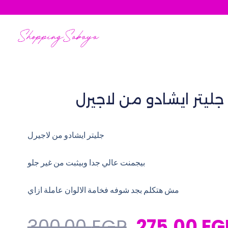
Skip
to
content
رل
جليتر ايشادو من لاجيرل
بيجمنت عالي جدا وبيثبت من غير جلو
مش هتكلم بجد شوفه فخامة الالوان عاملة ازاي ⁩
Original
300,00
EGP
275,00
EG