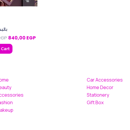
بالي
EGP
840,00
EGP
 Cart
ome
Car Accessories
eauty
Home Decor
ccessories
Stationery
ashion
Gift Box
akeup