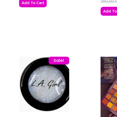
350,00
Add To Cart
Add To
Original price was: 300,00 EGP.
Current price is: 275,00 E
Sale!