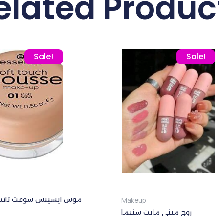
elated Produc
GP.
Original price was: 350,00 EGP.
Current price is: 323,00 EGP.
Original price
Cu
Sale!
Sale!
Makeup
روج ميني مايت سنيما