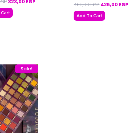
EGP
323,00
EGP
450,00
EGP
425,00
EGP
 Cart
Add To Cart
GP.
Original price was: 890,00 EGP.
Current price is: 840,00 EGP.
Sale!