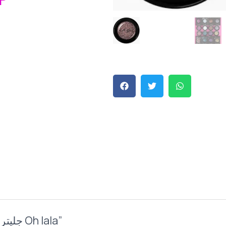
Price
Is:
P.
275,00 EGP.
Be the first to review “جليتر ايشادو من لاجيرل Oh lala”