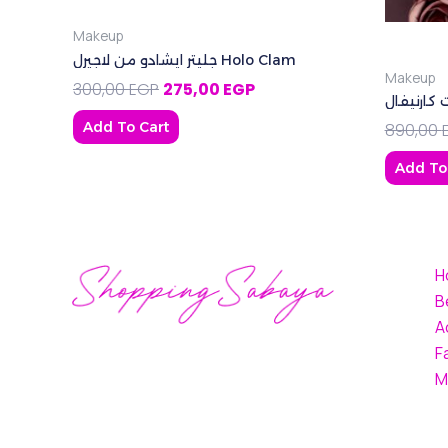
Makeup
جليتر ايشادو من لاجيرل Holo Clam
Makeup
300,00
EGP
275,00
EGP
ت كارنيفال
Add To Cart
890,00
Add To
H
B
A
F
M