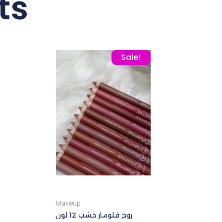
ts
 was: 450,00 EGP.
rrent price is: 425,00 EGP.
Original price was: 195,00 EGP.
Current price is: 165,
Sale!
Makeup
روج فلومار خشب 12 لون