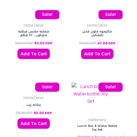
Original price was: 123,00 EGP.
Current price is: 83,00 EGP.
Original price was: 70,0
Current price 
Sale!
Sale!
Home Decor
Home Decor
شاليموه ملون قابل
شماعه ملابس مبطنه
للتشكيل
سليكون – 10 قطع
123,00
EGP
83,00
EGP
70,00
EGP
47,00
EGP
Add To Cart
Add To Cart
Original price was: 70,00 EGP.
Current price is: 60,00 EGP.
This
Sale!
Sale!
product
Home Decor
has
بخاخه زيت
multiple
70,00
EGP
60,00
EGP
variants.
stationary
The
Add To Cart
Lunch Box & Water Bottle
options
Joy Set