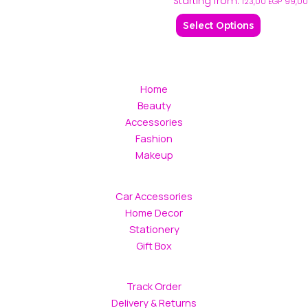
Starting from:
may
123,00
EGP
99,0
be
Select Options
chosen
on
the
product
Home
page
Beauty
Accessories
Fashion
Makeup
Car Accessories
Home Decor
Stationery
Gift Box
Track Order
Delivery & Returns