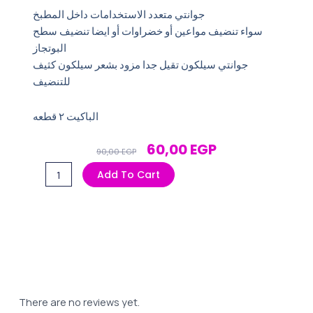
جوانتي متعدد الاستخدامات داخل المطبخ
سواء تنضيف مواعين أو خضراوات أو ايضا تنضيف سطح
البوتجاز
جوانتي سيلكون تقيل جدا مزود بشعر سيلكون كثيف
للتنضيف
الباكيت ٢ قطعه
Original
Current
60,00
EGP
90,00
EGP
Price
Price
جوانتي
Add To Cart
Was:
Is:
سيليكون
90,00 EGP.
60,00 EGP.
للمطبخ
قطعتين
quantity
There are no reviews yet.