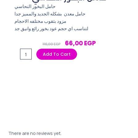
حامل البخور النحاسي
حامل معدن بشكله الجديد والمميز جدا
مزود بثقوب مختلفه الاحجام
لتناسب اي حجم عود بخور رائع وانيق جد
Original
Current
66,00
EGP
116,00
EGP
Price
Price
حامل
Add To Cart
Was:
Is:
البخور
116,00 EGP.
66,00 EGP.
النحاسي
quantity
There are no reviews yet.