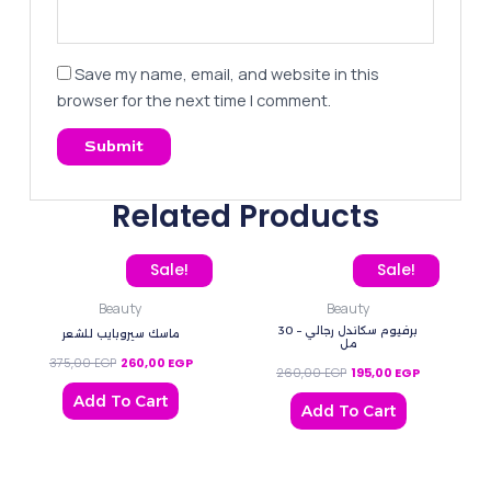
Save my name, email, and website in this
browser for the next time I comment.
Related Products
Original price was: 375,00 EGP.
Current price is: 260,00 EGP.
Original price was: 260
Current pric
Sale!
Sale!
Beauty
Beauty
برفيوم سكاندل رجالي – 30
ماسك سيروبايب للشعر
مل
375,00
EGP
260,00
EGP
260,00
EGP
195,00
EGP
Add To Cart
Add To Cart