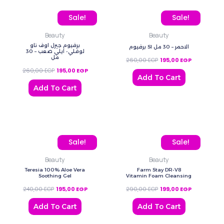
Original price was: 260,00 EGP.
Current price is: 195,00 EGP.
Original price was: 260
Current pric
Sale!
Sale!
Beauty
Beauty
برفيوم جيرل اوف ناو
برفيوم SI الاحمر – 30 مل
لوفلي- ايلي صعب – 30
مل
260,00
EGP
195,00
EGP
260,00
EGP
195,00
EGP
Add To Cart
Add To Cart
Original price was: 240,00 EGP.
Current price is: 195,00 EGP.
Original price was: 290
Current pric
Sale!
Sale!
Beauty
Beauty
Teresia 100% Aloe Vera
Farm Stay DR-V8
Soothing Gel
Vitamin Foam Cleansing
240,00
EGP
195,00
EGP
290,00
EGP
199,00
EGP
Add To Cart
Add To Cart