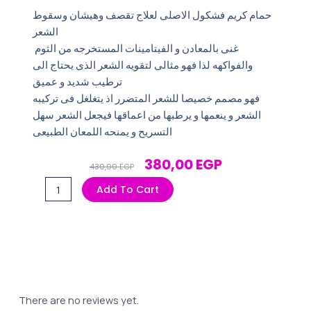
حمام كريم فشكول الاصلى لعلاج تقصف وهيشان وسقوط
الشعر
غنى بالمعادن و الفيتامينات المستخرجه من الثوم
والفواكهه لذا فهو مثالى لتقويه الشعر الذى يحتاج الى
ترطيب شديد و عميق
فهو مصمم خصيصا للشعر المتضرر اذ يتغلغل فى تركيبه
الشعر و ينعمها و يرطبها من اعماقها فيجعل الشعر سهل
التسريح و يمنحه اللمعان الطبيعى
Original
Current
380,00
EGP
430,00
EGP
Price
Price
حمام
Add To Cart
Was:
Is:
كريم
430,00 EGP.
380,00 EGP.
فاشكول
1500مل
التوم
quantity
There are no reviews yet.