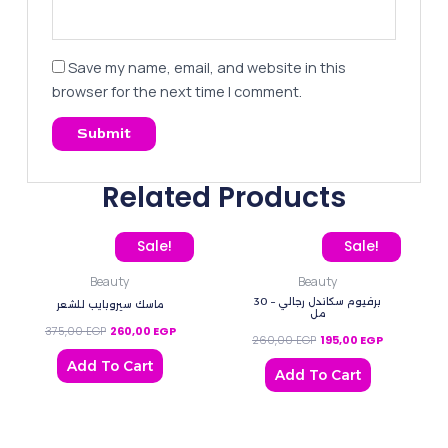
Save my name, email, and website in this
browser for the next time I comment.
Related Products
Original price was: 375,00 EGP.
Current price is: 260,00 EGP.
Original price was: 260
Current pric
Sale!
Sale!
Beauty
Beauty
برفيوم سكاندل رجالي – 30
ماسك سيروبايب للشعر
مل
375,00
EGP
260,00
EGP
260,00
EGP
195,00
EGP
Add To Cart
Add To Cart