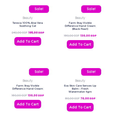
Original price was: 240,00 EGP.
Current price is: 195,00 EGP.
Original price was: 180,
Current price
Sale!
Sale!
Beauty
Beauty
Teresia 100% Aloe Vera
Farm Stay Visible
Soothing Gel
Difference Hand Cream
(Black Pearl)
240,00
EGP
195,00
EGP
180,00
EGP
130,00
EGP
Add To Cart
Add To Cart
Original price was: 180,00 EGP.
Current price is: 130,00 EGP.
Original price was: 80,0
Current price
Sale!
Sale!
Beauty
Beauty
Farm Stay Visible
Eva Skin Care Senses Lip
Difference Hand Cream
Balm – Fresh
Watermelon 4gm
180,00
EGP
130,00
EGP
80,00
EGP
70,00
EGP
Add To Cart
Add To Cart