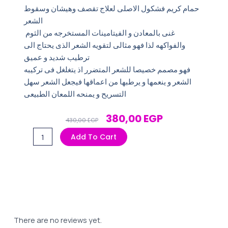
حمام كريم فشكول الاصلى لعلاج تقصف وهيشان وسقوط
الشعر
غنى بالمعادن و الفيتامينات المستخرجه من الثوم
والفواكهه لذا فهو مثالى لتقويه الشعر الذى يحتاج الى
ترطيب شديد و عميق
فهو مصمم خصيصا للشعر المتضرر اذ يتغلغل فى تركيبه
الشعر و ينعمها و يرطبها من اعماقها فيجعل الشعر سهل
التسريح و يمنحه اللمعان الطبيعى
Original
Current
380,00
EGP
430,00
EGP
Price
Price
حمام
Add To Cart
Was:
Is:
كريم
430,00 EGP.
380,00 EGP.
فاشكول
1500مل
بامبوسا
مارو
quantity
There are no reviews yet.