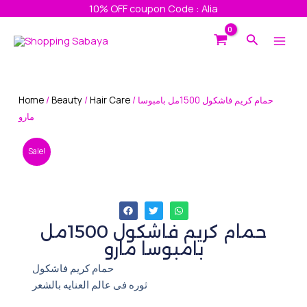
Skip
10% OFF coupon Code : Alia
to
Main
Search
content
Men
Home
/
Beauty
/
Hair Care
/ حمام كريم فاشكول 1500مل بامبوسا
مارو
Sale!
حمام كريم فاشكول 1500مل
بامبوسا مارو
حمام كريم فاشكول
ثوره فى عالم العنايه بالشعر