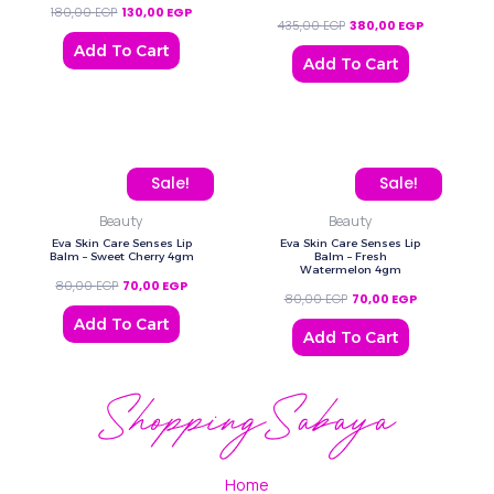
180,00
EGP
130,00
EGP
435,00
EGP
380,00
EGP
Add To Cart
Add To Cart
Original price was: 80,00 EGP.
Current price is: 70,00 EGP.
Original price was: 80,0
Current price
Sale!
Sale!
Beauty
Beauty
Eva Skin Care Senses Lip
Eva Skin Care Senses Lip
Balm – Sweet Cherry 4gm
Balm – Fresh
Watermelon 4gm
80,00
EGP
70,00
EGP
80,00
EGP
70,00
EGP
Add To Cart
Add To Cart
Home