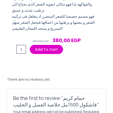
والفواكهه لذا فهو مثالى لتقويه الشعر الذى يحتاج الى
ترطيب شديد و عميق
فهو مصمم خصيصا للشعر المتضرر اذ يتغلغل فى تركيبه
الشعر و ينعمها و يرطبها من اعماقها فيجعل الشعر سهل
التسريح و يمنحه اللمعان الطبيعى
Original
Current
380,00
EGP
430,00
EGP
Price
Price
حمام
Add To Cart
Was:
Is:
كريم
430,00 EGP.
380,00 EGP.
فاشكول
1500مل
خلاصة
العسل
There are no reviews yet.
و
الحليب
quantity
Be the first to review “حمام كريم
فاشكول 1500مل خلاصة العسل و الحليب”
Your email address will not be published.
Required