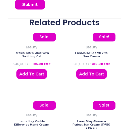
Related Products
Original price was: 240,00 EGP.
Current price is: 195,00 EGP.
Original price was: 540,
Current price
Sale!
Sale!
Beauty
Beauty
Teresia 100% Aloe Vera
FARMSTAY DR-V8 Vita
Soothing Gel
Sun Cream
240,00
EGP
195,00
EGP
540,00
EGP
410,00
EGP
Add To Cart
Add To Cart
Original price was: 180,00 EGP.
Current price is: 130,00 EGP.
Original price was: 435,
Current pric
Sale!
Sale!
Beauty
Beauty
Farm Stay Visible
Farm Stay Aloevera
Difference Hand Cream
Perfect Sun Cream SPF50
+ PA +++