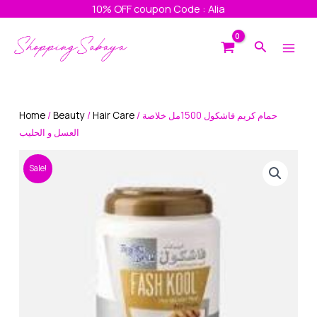
Skip
10% OFF coupon Code : Alia
to
Main
content
Search
Men
Home
/
Beauty
/
Hair Care
/ حمام كريم فاشكول 1500مل خلاصة
العسل و الحليب
Sale!