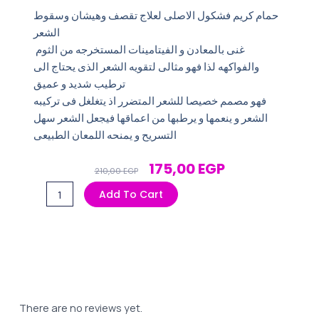
حمام كريم فشكول الاصلى لعلاج تقصف وهيشان وسقوط
الشعر
غنى بالمعادن و الفيتامينات المستخرجه من الثوم
والفواكهه لذا فهو مثالى لتقويه الشعر الذى يحتاج الى
ترطيب شديد و عميق
فهو مصمم خصيصا للشعر المتضرر اذ يتغلغل فى تركيبه
الشعر و ينعمها و يرطبها من اعماقها فيجعل الشعر سهل
التسريح و يمنحه اللمعان الطبيعى
Original
Current
175,00
EGP
210,00
EGP
Price
Price
حمام
Add To Cart
Was:
Is:
كريم
210,00 EGP.
175,00 EGP.
فاشكول
500مل
بخلاصة
الثوم
quantity
There are no reviews yet.