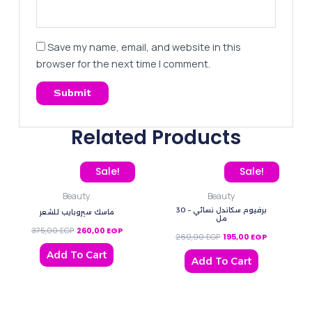
Save my name, email, and website in this
browser for the next time I comment.
Related Products
Original price was: 375,00 EGP.
Current price is: 260,00 EGP.
Original price was: 260
Current pric
Sale!
Sale!
Beauty
Beauty
برفيوم سكاندل نسائي – 30
ماسك سيروبايب للشعر
مل
375,00
EGP
260,00
EGP
260,00
EGP
195,00
EGP
Add To Cart
Add To Cart