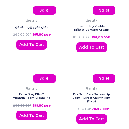
Original price was: 260,00 EGP.
Current price is: 195,00 EGP.
Original price was: 180,
Current price
Sale!
Sale!
Beauty
Beauty
Farm Stay Visible
برفان لافي بيل – 30 مل
Difference Hand Cream
260,00
EGP
195,00
EGP
180,00
EGP
130,00
EGP
Add To Cart
Add To Cart
Original price was: 290,00 EGP.
Current price is: 199,00 EGP.
Original price was: 80,0
Current price
Sale!
Sale!
Beauty
Beauty
Farm Stay DR-V8
Eva Skin Care Senses Lip
Vitamin Foam Cleansing
Balm – Sweet Cherry 4gm
(Copy)
290,00
EGP
199,00
EGP
80,00
EGP
70,00
EGP
Add To Cart
Add To Cart