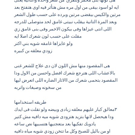
ايه لو اسود بيقى من اول مره مش هتأثر فيه اوى هتفتح بعد
مرتين والكيس بيقضى مرتين وبرده على حسب طول الشعر
وبعد المرة التانية بيقلب نبيتى غامق لحد متوصلى للدرجه
اللى انتى عيزاها وفى بيكون الاخمر وفى بنى غامق زي
مقلت على حسب لون شعرك اصلا ايه
ولو عايزاها غامقه شويه بني اكتر
زودي معلقه بن كبيره
هى المقصود منها مش اللون لان دى علاج للشعر غنى
بالاعشاب اللى هترجع شعرك افضل واحسن من الاول ودا
المقصود بتحمى شعرك من االاثار الضاره اللى اتعرض ليها
من سخونه وصبغات واتربه
طريقه استخدامها
٣معالق كبار عليهم معلقه زبادى وبيضه ولو تقلت فى ايدك
ودا هيحصل لانها بتزيد هتزودى شويه ميه دافيه مش كتير
يادوبك تفكيها بعد متعجنيها هتسبيها نص ساعه
او من باليل للصبح وكل ما تتخن زودي شويه مياه دافيه