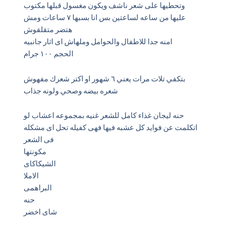
وتحطيها على شعر ناشف ويكون مغسول قبلها مكتوب
عليها من ساعه لساعتين بس انا بسبها ٧ ساعات ومش
هتضر متقلقوش
امنه جدا للاطفال والحوامل وملهاش اى اثار جانبيه
الحجم ١٠٠ جرام
بتكفي تلات مرات يعني ٦ شهور او اكتر شعرك مفهوش
شعره بيضه وصحي ولونه جذاب
حنه ليجان غذاء كامل للشعر غنيه بمجموعه اعشاب لو
اتكلمت عن فوايد كل عشبه فيها فهى كفيله تحل اى مشكله
فى الشعر
مكونتها
الشيكاكاى
الاملا
البراهمى
حنه
شاى اخضر