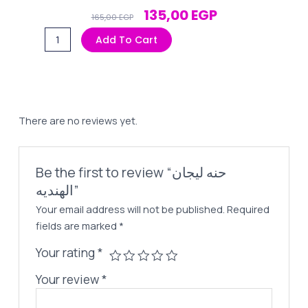
Original
Current
135,00
EGP
165,00
EGP
Price
Price
حنه
Add To Cart
Was:
Is:
ليجان
165,00 EGP.
135,00 EGP.
الهنديه
quantity
There are no reviews yet.
Be the first to review “حنه ليجان
الهنديه”
Your email address will not be published.
Required
fields are marked
*
Your rating
*
Your review
*