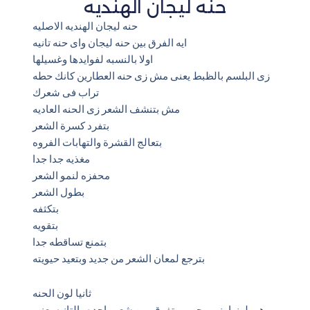
حنه ليجان الهنديه
حنه ليجان الهنديه الاصليه
ايه الفرق بين حنه ليجان واى حنه تانيه
اولا بالنسبه لفوايدها وغسيلها
زى البلسم بالظبط يعنى مش زى حنه العطارين كانك حطه
تراب فى شعرك
مش بتنشف الشعر زى الحنه العاديه
بتفرد كسرة الشعر
بتعالج القشرة والتهابات الفروه
مغذيه جدا جدا
محفزه لنمو الشعر
بطول الشعر
بتكثفه
بتقويه
بتمنع تساقطه جدا
بترجع لمعان الشعر من جديد وبتعيد حيويته
ثانيا لون الحنه
هى لونها بنى محمر وبتفرق من شعر واحده والتانيه يعنى