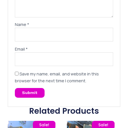
Name
*
Email
*
Save my name, email, and website in this
browser for the next time I comment.
Related Products
Original price was: 260,00 EGP.
Current price is: 195,00 EGP.
Original price was: 260
Current pric
Sale!
Sale!