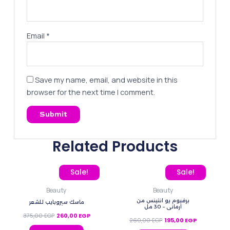
Email
*
Save my name, email, and website in this
browser for the next time I comment.
Related Products
Original price was: 375,00 EGP.
Current price is: 260,00 EGP.
Original price was: 260
Current pric
Sale!
Sale!
Beauty
Beauty
برفيوم يو انتينس من
ماسك سيروبايب للشعر
ارماني – 30 مل
375,00
EGP
260,00
EGP
260,00
EGP
195,00
EGP