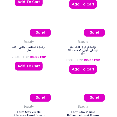
Add To Cart
Add To Cart
Original price was: 260,00 EGP.
Current price is: 195,00 EGP.
Original price was: 260
Current pric
Sale!
Sale!
Beauty
Beauty
برفيوم جيرل اوف ناو
برفيوم سكاندل رجالي – 30
لوفلي- ايلي صعب – 30
مل
مل
260,00
EGP
195,00
EGP
260,00
EGP
195,00
EGP
Add To Cart
Add To Cart
Original price was: 180,00 EGP.
Current price is: 130,00 EGP.
Original price was: 180,
Current price
Sale!
Sale!
Beauty
Beauty
Farm Stay Visible
Farm Stay Visible
Difference Hand Cream
Difference Hand Cream