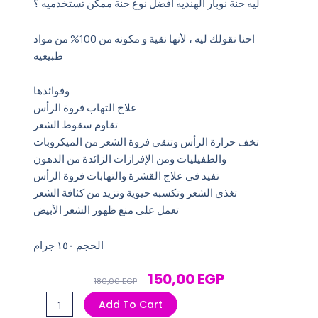
ليه حنة نوبار الهنديه افضل نوع حنة ممكن تستخدميه ؟
احنا نقولك ليه ، لأنها نقية و مكونه من 100% من مواد
طبيعيه
وفوائدها ‎
علاج التهاب فروة الرأس
تقاوم سقوط الشعر
تخف حرارة الرأس وتنقي فروة الشعر من الميكروبات
تفيد في علاج القشرة والتهابات فروة الرأس
تغذي الشعر وتكسبه حيوية وتزيد من كثافة الشعر
تعمل على منع ظهور الشعر الأبيض
الحجم ١٥٠ جرام
Original
Current
150,00
EGP
180,00
EGP
Price
Price
حنه
Add To Cart
Was:
Is:
نوبار