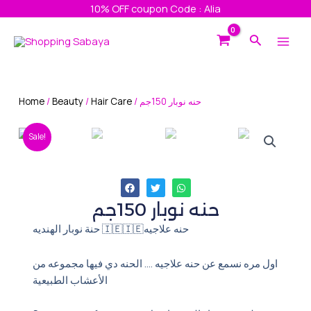
Skip
10% OFF coupon Code : Alia
to
Main
Search
content
Men
Home
/
Beauty
/
Hair Care
/ حنه نوبار 150جم
Sale!
حنه نوبار 150جم
حنة نوبار الهنديه 🇮🇪🇮🇪حنه علاجيه
اول مره نسمع عن حنه علاجيه …. الحنه دي فيها مجموعه من
الأعشاب الطبيعية