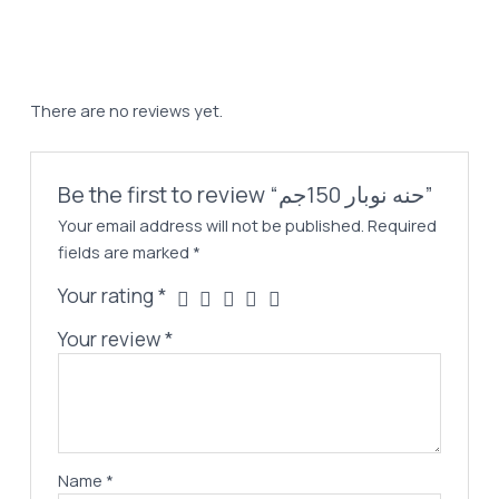
180,00 EGP.
150,00 EGP.
150جم
quantity
There are no reviews yet.
Be the first to review “حنه نوبار 150جم”
Your email address will not be published.
Required
fields are marked
*
Your rating
*
Your review
*
Name
*