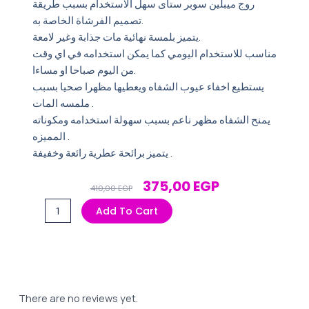
روج ميبلين سوبر ستاى سهل الاستخدام بسبب طريقة
تصميم الفرشاة الخاصة به.
يتميز بلمسة نهائية مات جذابة وغير لامعة.
مناسب للاستخدام اليومي كما يمكن استخدامه في اي وقت
من اليوم صباحا او مساءا.
يستطيع اخفاء عيوب الشفاه ويعطيها مظهرا صحيا بسبب
ملمسه المات .
يمنح الشفاه مظهر ناعم بسبب سهولة استخدامه ومكوناته
المميزه .
يتميز برائحة عطرية رائعة وخفيفة .
Original
Current
375,00
EGP
410,00
EGP
Price
Price
روج
Add To Cart
Was:
Is:
مبيلين
410,00 EGP.
375,00 EGP.
سوبر
استاى
دريمر
10
There are no reviews yet.
quantity