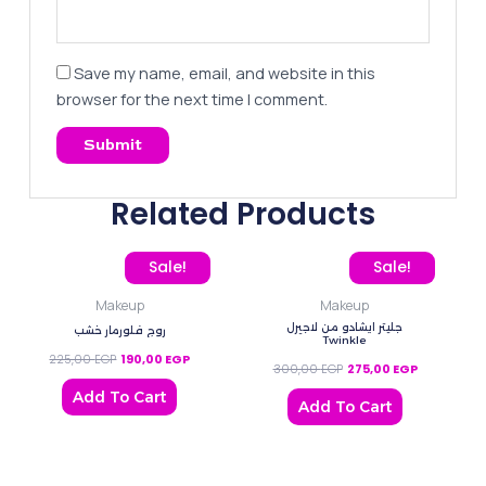
Save my name, email, and website in this
browser for the next time I comment.
Related Products
Original price was: 225,00 EGP.
Current price is: 190,00 EGP.
Original price was: 300
Current pric
Sale!
Sale!
Makeup
Makeup
جليتر ايشادو من لاجيرل
روج فلورمار خشب
Twinkle
225,00
EGP
190,00
EGP
300,00
EGP
275,00
EGP
Add To Cart
Add To Cart