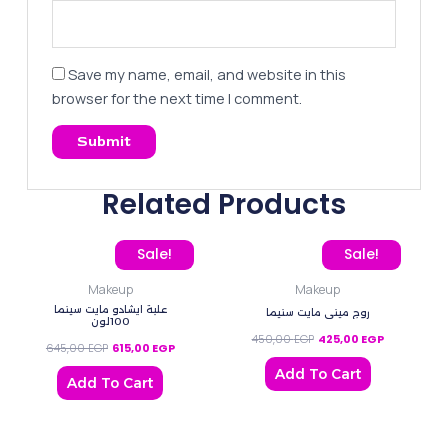
Save my name, email, and website in this
browser for the next time I comment.
Related Products
Original price was: 645,00 EGP.
Current price is: 615,00 EGP.
Original price was: 450,
Current pric
Sale!
Sale!
Makeup
Makeup
علبة ايشادو مايت سينما
روج ميني مايت سنيما
100لون
450,00
EGP
425,00
EGP
645,00
EGP
615,00
EGP
Add To Cart
Add To Cart