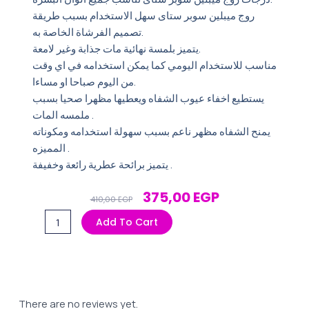
روج ميبلين سوبر ستاى سهل الاستخدام بسبب طريقة
تصميم الفرشاة الخاصة به.
يتميز بلمسة نهائية مات جذابة وغير لامعة.
مناسب للاستخدام اليومي كما يمكن استخدامه في اي وقت
من اليوم صباحا او مساءا.
يستطيع اخفاء عيوب الشفاه ويعطيها مظهرا صحيا بسبب
ملمسه المات .
يمنح الشفاه مظهر ناعم بسبب سهولة استخدامه ومكوناته
المميزه .
يتميز برائحة عطرية رائعة وخفيفة .
Original
Current
375,00
EGP
410,00
EGP
Price
Price
روج
Add To Cart
Was:
Is:
مبيلين
410,00 EGP.
375,00 EGP.
سوبر
استاى117
جراوند
بريكر
There are no reviews yet.