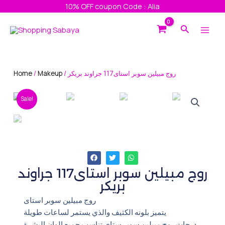
Skip
10% OFF coupon Code : Alia
to
Main
Search
content
Men
Home
/
Makeup
/ روج مبيلين سوبر استاى117 جراوند بريكر
Sale!
روج مبيلين سوبر استاى117 جراوند
بريكر
روج مبيلين سوبر استاى
يتميز بلونه الكثيف والذي يستمر لساعات طويلة
درجات روج ميبلين سوبر ستاى تناسب جميع الوان البشرة.