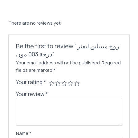
درجة
003
مون
There are no reviews yet.
quantity
Be the first to review “روج ميبيلين ليفتر
درجة 003 مون”
Your email address will not be published.
Required
fields are marked
*
Your rating
*
Your review
*
Name
*