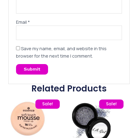
Email
*
Save my name, email, and website in this
browser for the next time I comment.
Related Products
Original price was: 350,00 EGP.
Current price is: 323,00 EGP.
Original price was: 300
Current pric
Sale!
Sale!