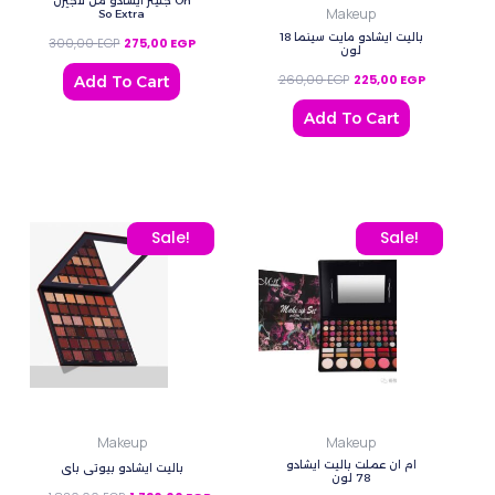
جليتر ايشادو من لاجيرل Oh
Makeup
So Extra
باليت ايشادو مايت سينما 18
300,00
EGP
275,00
EGP
لون
260,00
EGP
225,00
EGP
Add To Cart
Add To Cart
Original price was: 1.830,00 EGP.
Current price is: 1.790,00 EGP.
Original price was: 320,
Current pric
Sale!
Sale!
Makeup
Makeup
ام ان عملت باليت ايشادو
باليت ايشادو بيوتي باي
78 لون