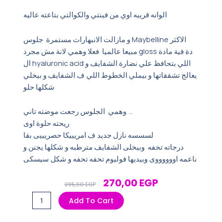
الوانه قريبه اوي من فينتي والكوالتي بتاعته عاليه
و مازالت الانبهارات مستمرة جلوس Maybelline الاكثر
مبيعا عالميا فعلا وهمي لانة مش مجرد gloss دة فية مادة
ال hyaluronic acid اللي بتحافظ علي نضارة الشفايف و
يعالج تشققاتها و بيملي الخطوط اللي ف الشفايف و بيخلي
شكلها حلو
وهمي الجلوس رجعت موضته تاني ..
ريحته حلوة اوی
لسسسه نازل جدید ف امریییکا حصریییی بقا
درجاته تحفه وبیخلی الشفایف مترطبه و شكلها یجنن و
ناعمه اووووووى وبیدیها فولیوم تحفه تحفه و شكل سيسكى
Original
Current
270,00
EGP
295,00
EGP
Price
Price
روج
Add To Cart
Was:
Is:
ميبيلين
295,00 EGP.
270,00 EGP.
ليفتر