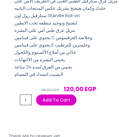
مزيل عرق ستارفيل الطبي الغنى عن التعريف الآمن على
جلدك وكمان هيفتح بشرتك عكس المنتجات التانيه
ستارفيل رول اون Starville Roll-on
لتفتيح وتوحيد منطقه تحت الابطين
مزيل عرق طبي آمن على البشره.
يحتوي على فيتامين C وخلاصه العرقسوس.
يحتوي على فيتامين E وجلسرين للترطيب
خالي من أملاح الألمنيوم والكحول.
يحمي البشره من الالتهابات.
يحمي من العرق لمده 24 ساعه
لايسبب انسداد في المسام
Original
Current
120,00
EGP
145,00
EGP
Price
Price
رول
Add To Cart
Was:
Is:
اون
145,00 EGP.
120,00 EGP.
ستارفيل
60
مل
شفاف
There are no reviews yet.