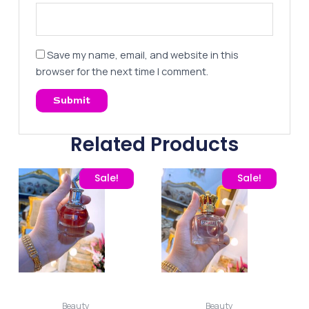
Save my name, email, and website in this
browser for the next time I comment.
Related Products
Original price was: 260,00 EGP.
Current price is: 195,00 EGP.
Original price was: 260
Current pric
Sale!
Sale!
Beauty
Beauty