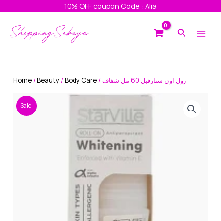
Skip
10% OFF coupon Code : Alia
to
Main
content
Search
Men
Home
/
Beauty
/
Body Care
/ رول اون ستارفيل 60 مل شفاف
Sale!