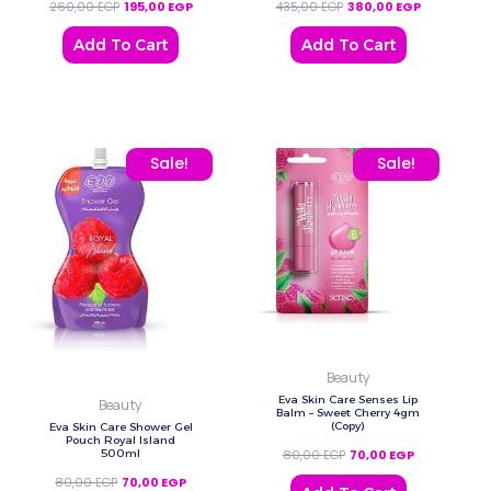
260,00
EGP
195,00
EGP
435,00
EGP
380,00
EGP
Add To Cart
Add To Cart
Original price was: 80,00 EGP.
Current price is: 70,00 EGP.
Original price was: 80,0
Current price
Sale!
Sale!
Beauty
Eva Skin Care Senses Lip
Beauty
Balm – Sweet Cherry 4gm
(Copy)
Eva Skin Care Shower Gel
Pouch Royal Island
500ml
80,00
EGP
70,00
EGP
80,00
EGP
70,00
EGP