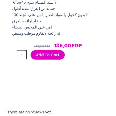
لا يسد المسام يدوم 48ساعة
حماية من العرق لمدة أطول
بدون كحول والمواد الضارة آمن. على الجلد 100%
مضاد لرائحه العرق
آمن علي الملابس البيضاء
له رائحة لاتقاوم مرطب ومبيض
Original
Current
135,00
EGP
180,00
EGP
Price
Price
ريكسونا
Add To Cart
Was:
Is:
ستيك
180,00 EGP.
135,00 EGP.
40مل
الصبار
quantity
There are no reviews yet.