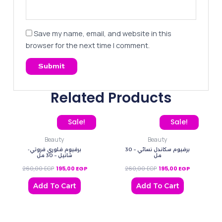
Save my name, email, and website in this
browser for the next time I comment.
Related Products
Original price was: 260,00 EGP.
Current price is: 195,00 EGP.
Original price was: 260
Current pric
Sale!
Sale!
Beauty
Beauty
برفيوم سكاندل نسائي – 30
برفيوم فلوري فروتي-
مل
شانيل – 30 مل
260,00
EGP
195,00
EGP
260,00
EGP
195,00
EGP
Add To Cart
Add To Cart