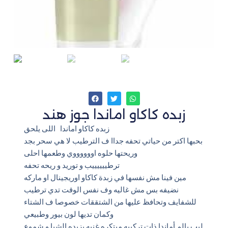
زبده كاكاو اماندا جوز هند
زبده كاكاو اماندا اللى يلحق
بحبها اكتر من حياتي تحفه جداا ف الترطيب لا هي سحر بجد
وريحتها حلوه اووووووي وطعمها احلى
ترطييييييب و توريد و ريحه تحفه
مين فينا مش نفسها في زبدة كاكاو اوريجينال او ماركه
نضيفه بس مش غاليه وف نفس الوقت تدي ترطيب
للشفايف وتحافظ عليها من الشتققات خصوصا ف الشتاء
وكمان تديها لون بيور وطبيعي
ليب بالم أماندا ذات تركيبه مبتكره غنيه بزبده الشيا و شموع