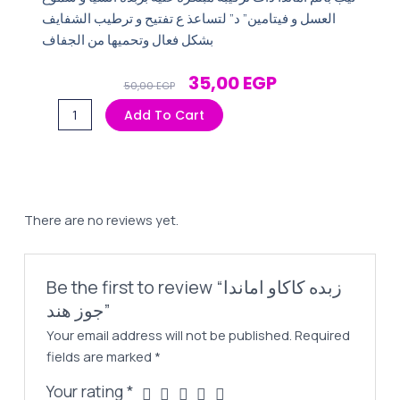
العسل و فيتامين” د” لتساعذ ع تفتيح و ترطيب الشفايف
بشكل فعال وتحميها من الجفاف
Original
Current
35,00
EGP
50,00
EGP
Price
Price
زبده
Add To Cart
Was:
Is:
كاكاو
50,00 EGP.
35,00 EGP.
اماندا
جوز
هند
quantity
There are no reviews yet.
Be the first to review “زبده كاكاو اماندا
جوز هند”
Your email address will not be published.
Required
fields are marked
*
Your rating
*