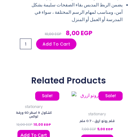
يضمن الربط المدبس بقاء الصفحات سليمة بشكل
آمن، ومناسب لمهام الرسم المختلفة ، سواء في
المدرسة أو العمل أو المنزل.
Original
Current
8,00
EGP
10,00
EGP
Price
Price
سكتش
Add To Cart
Was:
Is:
رسم
10,00 EGP.
8,00 EGP.
وسط
لوكس
quantity
Related Products
Original price was: 12,00 EGP.
Current price is: 10,00 EGP.
Original price was: 7,00 
Current price i
Sale!
Sale!
stationary
كشكول 9 اسطر 60 ورقة
stationary
لوكس
قلم روتو ازرق – 0.7 ملم
12,00
EGP
10,00
EGP
7,00
EGP
5,00
EGP
Add To Cart