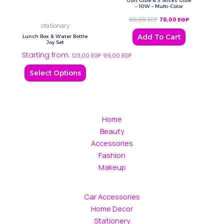
Gun Glue & 3 Sticks Glue
multiple
– 10W – Multi-Color
variants.
90,00
EGP
70,00
EGP
stationary
The
Add To Cart
Lunch Box & Water Bottle
options
Joy Set
Starting from:
may
123,00
EGP
99,00
EGP
be
Select Options
chosen
on
the
product
Home
page
Beauty
Accessories
Fashion
Makeup
Car Accessories
Home Decor
Stationery