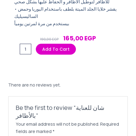
للاظافر لتوطيل الاظافر و الحفاظ عليها بشكل صحي
• يقشر خلايا الجلد الميتة بلطف باستخدام اليوريا وحمض
الساليسيليك
بيستخدم من مرة لمرتين يومياً
Original
Current
165,00
EGP
190,00
EGP
Price
Price
شان
Add To Cart
Was:
Is:
للعناية
190,00 EGP.
165,00 EGP.
بالأظافر
quantity
There are no reviews yet.
Be the first to review “شان للعناية
بالأظافر”
Your email address will not be published.
Required
fields are marked
*