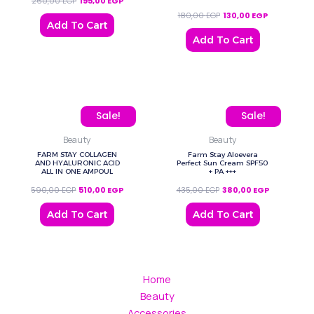
260,00
EGP
195,00
EGP
180,00
EGP
130,00
EGP
Add To Cart
Add To Cart
Original price was: 590,00 EGP.
Current price is: 510,00 EGP.
Original price was: 435,
Current pric
Sale!
Sale!
Beauty
Beauty
FARM STAY COLLAGEN
Farm Stay Aloevera
AND HYALURONIC ACID
Perfect Sun Cream SPF50
ALL IN ONE AMPOUL
+ PA +++
590,00
EGP
510,00
EGP
435,00
EGP
380,00
EGP
Add To Cart
Add To Cart
Home
Beauty
Accessories