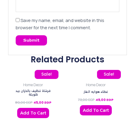
Save my name, email, and website in this
browser for the next time I comment.
Related Products
Original price was: 80,00 EGP.
Current price is: 45,00 EGP.
Original price was: 73,00
Current price 
Sale!
Sale!
Home Decor
Home Decor
فرشاة تنظيف بالخزان بيد
غطاء هوايه الغاز
طويلة
73,00
EGP
49,00
EGP
80,00
EGP
45,00
EGP
Add To Cart
Add To Cart