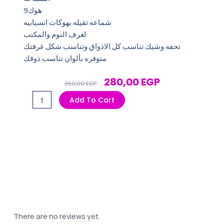
9هوك
شماعه تقيله بهوكات انسيابيه
لغرف النوم والمكتب
تحفه وشيك تناسب كل الاذواق وتناسب شكل غرفتك
متوفره بألوان تناسب ذوقك
Original
Current
280,00
EGP
350,00
EGP
Price
Price
شماعه
Add To Cart
Was:
Is:
تقيله
350,00 EGP.
280,00 EGP.
بهوكات
انسيابيه
quantity
There are no reviews yet.