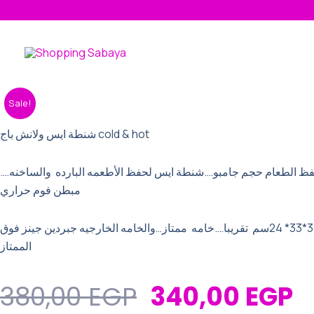
Skip
to
content
Original
C
شنطة
Sale!
ايس
Price
P
ولانش
شنطة ايس ولانش باج cold & hot
Was:
Is
باج
cold
380,00 EGP.
3
فظ الطعام حجم جامبو….شنطة ايس لحفظ الأطعمه البارده والساخنه
&
مبطن فوم حراري
hot
quantity
مقاس 38*33* 24سم تقريبا….خامه ممتاز…والخامه الخارجيه جبردين جينز فوق
الممتاز
380,00
EGP
340,00
EGP