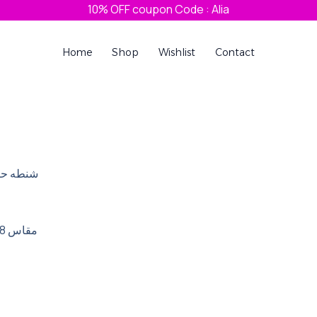
10% OFF coupon Code : Alia
Home
Shop
Wishlist
Contact
urrent
rice
:
40,00 EGP.
شنطه ح….