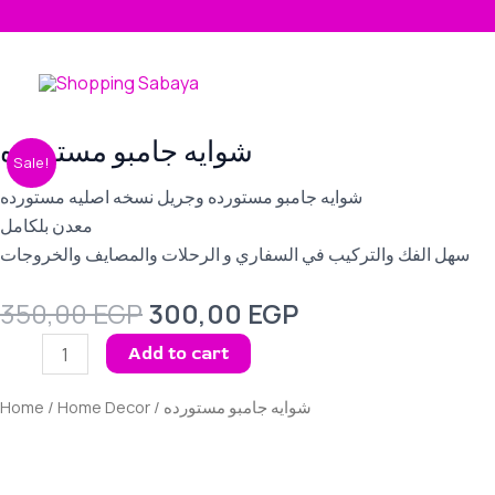
Skip
to
content
Original
Current
شوايه جامبو مستورده
شوايه
Sale!
price
price
جامبو
was:
is:
شوايه جامبو مستورده وجريل نسخه اصليه مستورده
مستورده
350,00 EGP.
300,00 EGP.
معدن بلكامل
quantity
سهل الفك والتركيب في السفاري و الرحلات والمصايف والخروجات
350,00
EGP
300,00
EGP
Add to cart
Home
/
Home Decor
/ شوايه جامبو مستورده