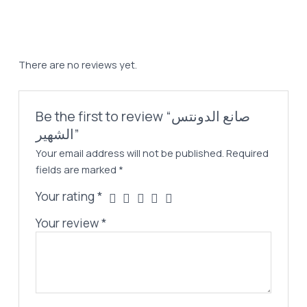
80,00 EGP.
64,00 EGP.
الشهير
quantity
There are no reviews yet.
Be the first to review “صانع الدونتس
الشهير”
Your email address will not be published.
Required
fields are marked
*
Your rating
*
Your review
*