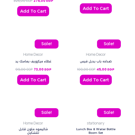
325,00
EGP
275,00
EGP
Add To Cart
Add To Cart
Original price was: 99,00 EGP.
Current price is: 73,00 EGP.
Original price was: 100,
Current price
Sale!
Sale!
Home Decor
Home Decor
صداده باب بدبل فيس
غطاء ميكرويف بماسك يد
99,00
EGP
73,00
EGP
100,00
EGP
45,00
EGP
Add To Cart
Add To Cart
Original price was: 70,00 EGP.
Current price is: 47,00 EGP.
This
Sale!
Sale!
product
Home Decor
stationary
has
شاليموه ملون قابل
Lunch Box & Water Bottle
multiple
للتشكيل
Boom Set