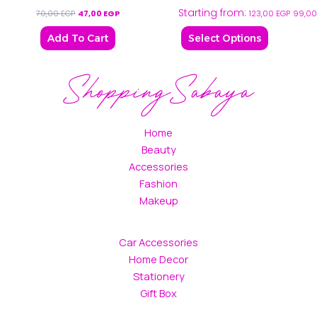
Starting from:
variants.
70,00
EGP
47,00
EGP
123,00
EGP
99,0
The
Add To Cart
Select Options
options
may
be
chosen
on
the
Home
product
Beauty
page
Accessories
Fashion
Makeup
Car Accessories
Home Decor
Stationery
Gift Box