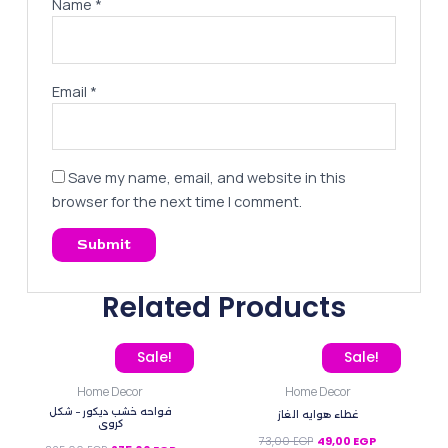
Name
*
Email
*
Save my name, email, and website in this
browser for the next time I comment.
Related Products
Original price was: 325,00 EGP.
Current price is: 275,00 EGP.
Original price was: 73,00
Current price 
Sale!
Sale!
Home Decor
Home Decor
فواحه خشب ديكور – شكل
غطاء هوايه الغاز
كروي
73,00
EGP
49,00
EGP