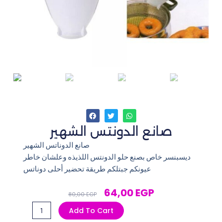
صانع الدونتس الشهير
صانع الدوناتس الشهير
ديسبنسر خاص بصنع حلو الدونتس اللذيذه وعلشان خاطر
عيونكم جبتلكم طريقة تحضير أحلى دوناتس
Original
Current
64,00
EGP
80,00
EGP
Price
Price
صانع
Add To Cart
Was:
Is:
الدونتس