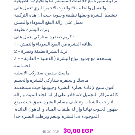
تركيبة مميزه مع خلاصات المشمش👝 والخيار👝 الطبيعيه
والعسل والحليب👝 والتوت الاحمر البري تعمل على
تنشيط البشرة وجعلها نظيفة وحيوية حيث أن هذه التركيبة
تعمل على ازالة البقع السوداء والنمش
وترك البشرة نظيفة .
كريم صنفرة ستاركي يعمل على :-
1 – نظافة البشرة من البقع السوداء والنمش
2 – ترك البشرة نظيفة ونضرة
3 – يستخدم مع جميع انواع البشرة ( الدهنية – العادية –
الحساسة
ماسك سنفره ستاركى الاصليه
ماسك و سنفره ستاركي للبشره والجسم
أقوي منتج لإعادة نضارة البشرة وحيويتها حيث تستخدمه
كافة مراكز التجميل لانه قادر علي إزالة الجلد الميت وازاله
اثار حب الشباب وتنظيف مسام البشره بعمق حيث يمنع
ظهور الحبوب نهائيا وإزالة طبقات المياه و الدهون الذائده
الموجوده ف البشره وينعم ويرطب البشره جدا
Original
Current
30,00
EGP
45,00
EGP