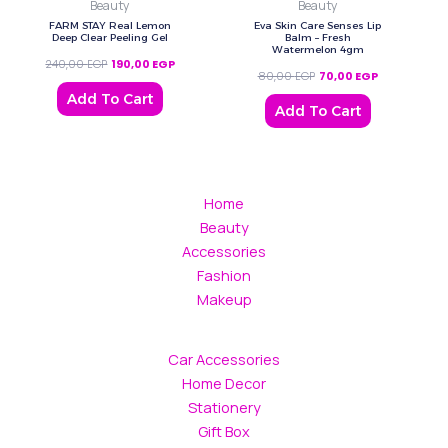
Beauty
Beauty
FARM STAY Real Lemon
Eva Skin Care Senses Lip
Deep Clear Peeling Gel
Balm – Fresh
Watermelon 4gm
240,00
EGP
190,00
EGP
80,00
EGP
70,00
EGP
Add To Cart
Add To Cart
Home
Beauty
Accessories
Fashion
Makeup
Car Accessories
Home Decor
Stationery
Gift Box