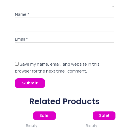
Name
*
Email
*
Save my name, email, and website in this
browser for the next time I comment.
Related Products
Original price was: 260,00 EGP.
Current price is: 195,00 EGP.
Original price was: 260
Current pric
Sale!
Sale!
Beauty
Beauty