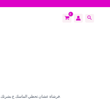
Search
فرشاة عشان تحطي الماسك ع بشرتك عشان مينفعش تحطيه ب ايديك لأن ده بعدين هيضر بشرتك و وهتكون البكتيريا اللي في ايديك انتقلت للبشرة و هيسبب لك حبوب كثير جدا بعد كدة.