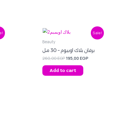
ent
Original
Current
e!
Sale!
price
price
was:
is:
Beauty
0 EGP.
260,00 EGP.
195,00 EGP.
برفان بلاك اوبيوم – 30 مل
260,00
EGP
195,00
EGP
Add to cart