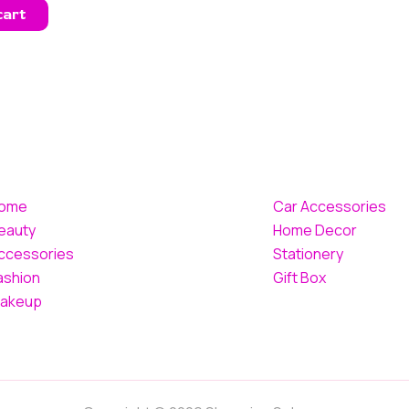
cart
ome
Car Accessories
eauty
Home Decor
ccessories
Stationery
ashion
Gift Box
akeup