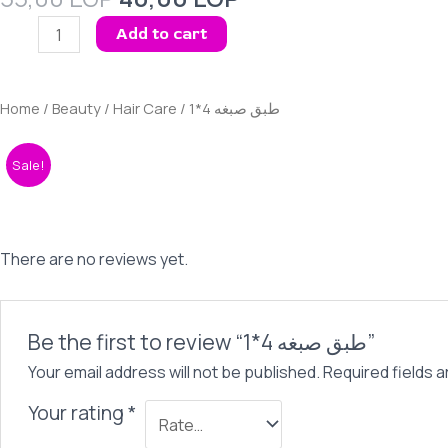
price
price
طبق
Add to cart
was:
is:
صبغه
55,00 EGP.
40,00 EGP.
4*1
quantity
Home
/
Beauty
/
Hair Care
/ طبق صبغه 4*1
Sale!
There are no reviews yet.
Be the first to review “طبق صبغه 4*1”
Your email address will not be published.
Required fields 
Your rating
*