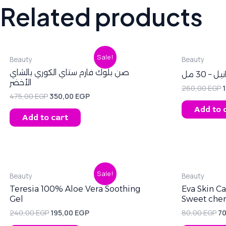
Related products
Original
Current
O
Sale!
Beauty
Beauty
price
price
p
was:
is:
صن بلوك فارم ستاي الكوري ‌بالشاي
 30 مل
475,00 EGP.
350,00 EGP.
2
الأخضر
260,00
EGP
475,00
EGP
350,00
EGP
Add to 
Add to cart
Original
Current
Or
Sale!
Beauty
Beauty
price
price
pr
was:
is:
wa
Teresia 100% Aloe Vera Soothing
Eva Skin C
240,00 EGP.
195,00 EGP.
80
Gel
Sweet che
240,00
EGP
195,00
EGP
80,00
EGP
7